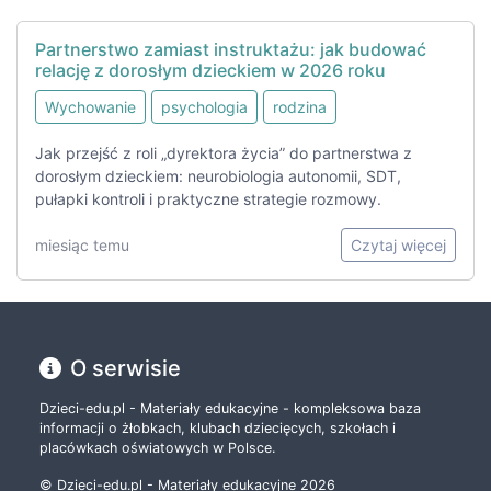
Partnerstwo zamiast instruktażu: jak budować
relację z dorosłym dzieckiem w 2026 roku
Wychowanie
psychologia
rodzina
Jak przejść z roli „dyrektora życia” do partnerstwa z
dorosłym dzieckiem: neurobiologia autonomii, SDT,
pułapki kontroli i praktyczne strategie rozmowy.
miesiąc temu
Czytaj więcej
O serwisie
Dzieci-edu.pl - Materiały edukacyjne - kompleksowa baza
informacji o żłobkach, klubach dziecięcych, szkołach i
placówkach oświatowych w Polsce.
© Dzieci-edu.pl - Materiały edukacyjne 2026