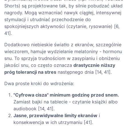
Shorts) są projektowane tak, by silnie pobudzać układ
nagrody. Mogą wzmacniać nawyk ciągłej, intensywnej
stymulacji i utrudniać przechodzenie do
spokojniejszych aktywności (czytanie, rysowanie) [6,
41].
Dodatkowo niebieskie światło z ekranów, szczególnie
wieczorem, hamuje wydzielanie melatoniny - hormonu
snu. To sprzyja trudnościom w zasypianiu i obniżeniu
jakości snu, co często oznacza
drastycznie niższy
próg tolerancji na stres
następnego dnia [14, 41].
Dwa proste kroki do wdrożenia:
"Cyfrowa cisza" minimum godzinę przed snem.
Zamiast bajki na tablecie - czytanie książki albo
audiobook [14, 41].
Jasne, przewidywalne limity ekranów
i
konsekwencja w ich utrzymaniu [41].