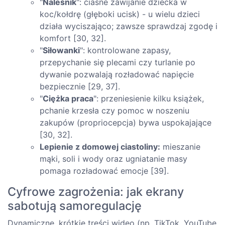
"
Naleśnik
": ciasne zawijanie dziecka w
koc/kołdrę (głęboki ucisk) - u wielu dzieci
działa wyciszająco; zawsze sprawdzaj zgodę i
komfort [30, 32].
"
Siłowanki
": kontrolowane zapasy,
przepychanie się plecami czy turlanie po
dywanie pozwalają rozładować napięcie
bezpiecznie [29, 37].
"
Ciężka praca
": przeniesienie kilku książek,
pchanie krzesła czy pomoc w noszeniu
zakupów (propriocepcja) bywa uspokajające
[30, 32].
Lepienie z domowej ciastoliny:
mieszanie
mąki, soli i wody oraz ugniatanie masy
pomaga rozładować emocje [39].
Cyfrowe zagrożenia: jak ekrany
sabotują samoregulację
Dynamiczne, krótkie treści wideo (np. TikTok, YouTube