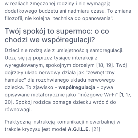
w realiach zmęczonej rodziny i nie wymagają
dodatkowego budżetu ani nadmiaru czasu. To zmiana
filozofii, nie kolejna "technika do opanowania".
Twój spokój to supermoc: o co
chodzi we współregulacji?
Dzieci nie rodzą się z umiejętnością samoregulacji.
Uczą się jej poprzez tysiące interakcji z
wyregulowanym, spokojnym dorosłym [18, 19]. Twój
dojrzały układ nerwowy działa jak "zewnętrzny
hamulec" dla rozchwianego układu nerwowego
dziecka. To zjawisko -
współregulacja
- bywa
opisywane metaforycznie jako "mózgowe Wi‑Fi" [1, 17,
20]. Spokój rodzica pomaga dziecku wrócić do
równowagi.
Praktyczną instrukcją komunikacji niewerbalnej w
trakcie kryzysu jest model
A.G.I.L.E.
[21]: