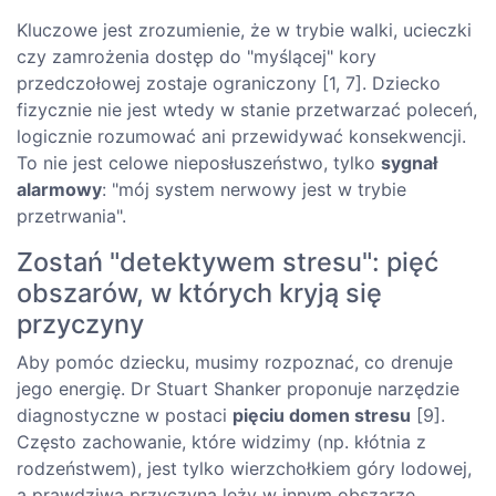
Kluczowe jest zrozumienie, że w trybie walki, ucieczki
czy zamrożenia dostęp do "myślącej" kory
przedczołowej zostaje ograniczony [1, 7]. Dziecko
fizycznie nie jest wtedy w stanie przetwarzać poleceń,
logicznie rozumować ani przewidywać konsekwencji.
To nie jest celowe nieposłuszeństwo, tylko
sygnał
alarmowy
: "mój system nerwowy jest w trybie
przetrwania".
Zostań "detektywem stresu": pięć
obszarów, w których kryją się
przyczyny
Aby pomóc dziecku, musimy rozpoznać, co drenuje
jego energię. Dr Stuart Shanker proponuje narzędzie
diagnostyczne w postaci
pięciu domen stresu
[9].
Często zachowanie, które widzimy (np. kłótnia z
rodzeństwem), jest tylko wierzchołkiem góry lodowej,
a prawdziwa przyczyna leży w innym obszarze.