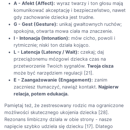
A - Afekt (Affect):
wyraz twarzy i ton głosu mają
komunikować akceptację i bezpieczeństwo, nawet
gdy zachowanie dziecka jest trudne.
G - Gest (Gesture):
unikaj gwałtownych ruchów;
spokojna, otwarta mowa ciała ma znaczenie.
I - Intonacja (Intonation):
mów cicho, powoli i
rytmicznie; niski ton działa kojąco.
L - Latencja (Latency / Wait):
czekaj; daj
przeciążonemu mózgowi dziecka czas na
przetworzenie Twoich sygnałów.
Twoja cisza
może być narzędziem regulacji [21].
E - Zaangażowanie (Engagement):
zanim
zaczniesz tłumaczyć, nawiąż kontakt.
Najpierw
relacja, potem edukacja.
Pamiętaj też, że zestresowany rodzic ma ograniczone
możliwości skutecznego ukojenia dziecka [28].
Rezonans limbiczny działa w obie strony - nasze
napięcie szybko udziela się dziecku [17]. Dlatego