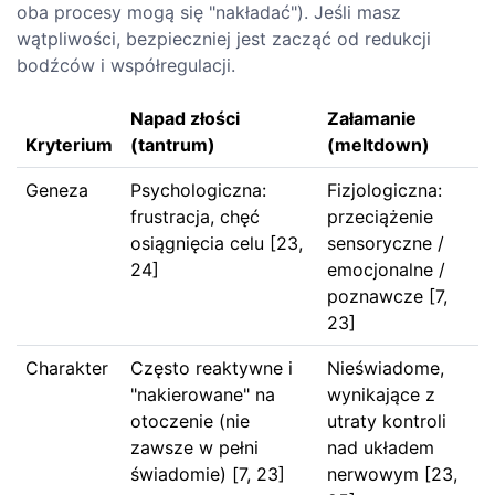
oba procesy mogą się "nakładać"). Jeśli masz
wątpliwości, bezpieczniej jest zacząć od redukcji
bodźców i współregulacji.
Napad złości
Załamanie
Kryterium
(tantrum)
(meltdown)
Geneza
Psychologiczna:
Fizjologiczna:
frustracja, chęć
przeciążenie
osiągnięcia celu [23,
sensoryczne /
24]
emocjonalne /
poznawcze [7,
23]
Charakter
Często reaktywne i
Nieświadome,
"nakierowane" na
wynikające z
otoczenie (nie
utraty kontroli
zawsze w pełni
nad układem
świadomie) [7, 23]
nerwowym [23,