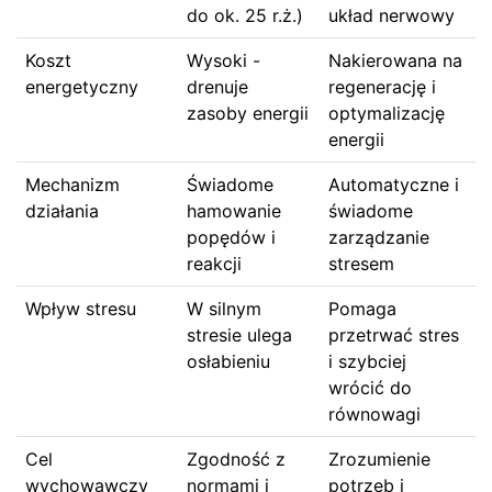
do ok. 25 r.ż.)
układ nerwowy
Koszt
Wysoki -
Nakierowana na
energetyczny
drenuje
regenerację i
zasoby energii
optymalizację
energii
Mechanizm
Świadome
Automatyczne i
działania
hamowanie
świadome
popędów i
zarządzanie
reakcji
stresem
Wpływ stresu
W silnym
Pomaga
stresie ulega
przetrwać stres
osłabieniu
i szybciej
wrócić do
równowagi
Cel
Zgodność z
Zrozumienie
wychowawczy
normami i
potrzeb i