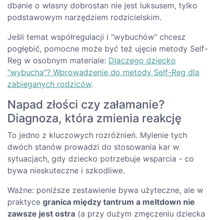
dbanie o własny dobrostan nie jest luksusem, tylko
podstawowym narzędziem rodzicielskim.
Jeśli temat współregulacji i "wybuchów" chcesz
pogłębić, pomocne może być też ujęcie metody Self-
Reg w osobnym materiale:
Dlaczego dziecko
"wybucha"? Wprowadzenie do metody Self-Reg dla
zabieganych rodziców
.
Napad złości czy załamanie?
Diagnoza, która zmienia reakcję
To jedno z kluczowych rozróżnień. Mylenie tych
dwóch stanów prowadzi do stosowania kar w
sytuacjach, gdy dziecko potrzebuje wsparcia - co
bywa nieskuteczne i szkodliwe.
Ważne: poniższe zestawienie bywa użyteczne, ale w
praktyce
granica między tantrum a meltdown nie
zawsze jest ostra
(a przy dużym zmęczeniu dziecka