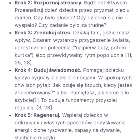
Krok 2: Rozpoznaj stresory.
Bądź detektywem.
Przeanalizuj dzień dziecka przez pryzmat pięciu
domen. Czy było głośno? Czy dziecko się nie
wyspało? Czy zadanie było za trudne?
Krok 3: Zredukuj stres.
Działaj tam, gdzie masz
wpływ. Czasem wystarczy przygaszenie światła,
uproszczenie polecenia ("najpierw buty, potem
kurtka") albo przewidywalny rytm popołudnia [11,
25, 28].
Krok 4: Buduj świadomość.
Pomagaj dziecku
łączyć sygnały z ciała z emocjami. W spokojnych
chwilach pytaj: "Jak czuje się brzuch, kiedy jesteś
zdenerwowany?" albo "Pamiętasz, jak serce biło
szybciej?". To buduje fundamenty przyszłej
regulacji [3, 28].
Krok 5: Regeneruj.
Wspieraj dziecko w
odkrywaniu własnych sposobów odzyskiwania
energii: ciche rysowanie, zapasy na dywanie,
słuchanie muzyki.