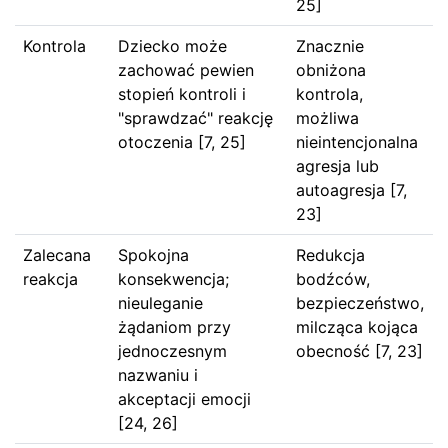
25]
Kontrola
Dziecko może
Znacznie
zachować pewien
obniżona
stopień kontroli i
kontrola,
"sprawdzać" reakcję
możliwa
otoczenia [7, 25]
nieintencjonalna
agresja lub
autoagresja [7,
23]
Zalecana
Spokojna
Redukcja
reakcja
konsekwencja;
bodźców,
nieuleganie
bezpieczeństwo,
żądaniom przy
milcząca kojąca
jednoczesnym
obecność [7, 23]
nazwaniu i
akceptacji emocji
[24, 26]