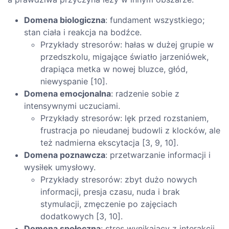
Domena biologiczna
: fundament wszystkiego;
stan ciała i reakcja na bodźce.
Przykłady stresorów: hałas w dużej grupie w
przedszkolu, migające światło jarzeniówek,
drapiąca metka w nowej bluzce, głód,
niewyspanie [10].
Domena emocjonalna
: radzenie sobie z
intensywnymi uczuciami.
Przykłady stresorów: lęk przed rozstaniem,
frustracja po nieudanej budowli z klocków, ale
też nadmierna ekscytacja [3, 9, 10].
Domena poznawcza
: przetwarzanie informacji i
wysiłek umysłowy.
Przykłady stresorów: zbyt dużo nowych
informacji, presja czasu, nuda i brak
stymulacji, zmęczenie po zajęciach
dodatkowych [3, 10].
Domena społeczna
: stres wynikający z interakcji.