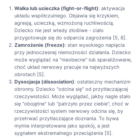
Walka lub ucieczka (fight-or-flight)
: aktywacja
układu współczulnego. Objawia się krzykiem,
agresją, ucieczką, wzmożoną ruchliwością.
Dziecko nie jest wtedy złośliwe - ciało
przygotowuje się do odparcia zagrożenia [5, 8].
Zamrożenie (freeze)
: stan wysokiego napięcia
przy jednoczesnej niemożności działania. Dziecko
może wyglądać na "nieobecne" lub sparaliżowane,
choć układ nerwowy pracuje na najwyższych
obrotach [5].
Dysocjacja (dissociation)
: ostateczny mechanizm
obronny. Dziecko "odcina się" od przytłaczającej
rzeczywistości. Może wyglądać, jakby nagle stało
się "obojętne" lub "patrzyło przez ciebie", choć w
rzeczywistości system nerwowy odcina się, by
przetrwać przytłaczające doznania. To bywa
mylnie interpretowane jako spokój, a jest
sygnałem ekstremalnego przeciążenia [5].