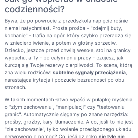
codzienności?
Bywa, że po powrocie z przedszkola napięcie rośnie
niemal natychmiast. Prosta prośba - "zdejmij buty,
kochanie" - trafia na opór, który szybko przeradza się
w zniecierpliwienie, a potem w głośny sprzeciw.
Dziecko, jeszcze przed chwilą wesołe, stoi na granicy
wybuchu, a Ty - po całym dniu pracy - czujesz, jak
kurczą się Twoje rezerwy cierpliwości. To scena, którą
zna wielu rodziców:
subtelne sygnały przeciążenia
,
narastająca irytacja i poczucie bezradności po obu
stronach.
W takich momentach łatwo wpaść w pułapkę myślenia
o "złym zachowaniu", "manipulacji" czy "testowaniu
granic". Automatycznie sięgamy po znane narzędzia:
prośby, groźby, kary, tłumaczenie. A co, jeśli to nie jest
"złe zachowanie", tylko wołanie przeciążonego układu
nerwowego o pomoc? Co, jeśli dziecko
nie tyle nie