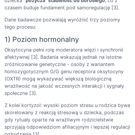
dziecka
"pożycza" stabilność od dorosłego
, co z
czasem buduje fundament pod samoregulację [3].
Dane badawcze pozwalają wyróżnić trzy poziomy
tego procesu:
1) Poziom hormonalny
Oksytocyna pełni rolę moderatora więzi i synchronii
afektywnej [3]. Badania wskazują jednak na istotne
zróżnicowanie genetyczne - osoby z wariantem
homozygotycznym G/G genu receptora oksytocyny
(OXTR) mogą wykazywać większą biologiczną
wrażliwość na jakość wczesnych interakcji i sygnały
społeczne [3].
Z kolei kortyzol: wysoki poziom stresu u rodzica bywa
skorelowany z reakcją stresową u dziecka, podczas
gdy rytuały oparte na wrażliwym rodzicielstwie
sprzyjają odpowiedziom afiliacyjnym i lepszej regulacji
pobudzenia [3].