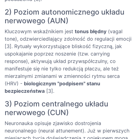
2) Poziom autonomicznego układu
nerwowego (AUN)
Kluczowym wskaźnikiem jest
tonus błędny
(vagal
tone), odzwierciedlający zdolność do regulacji emocji
[3]. Rytuały wykorzystujące bliskość fizyczną, jak
uspokajanie poprzez noszenie (tzw. carrying
response), aktywują układ przywspółczulny, co
manifestuje się nie tylko redukcją płaczu, ale też
mierzalnymi zmianami w zmienności rytmu serca
(HRV) -
biologicznym "podpisem" stanu
bezpieczeństwa
[3].
3) Poziom centralnego układu
nerwowego (CUN)
Neuronauka opisuje zjawisko dostrojenia
neuronalnego (neural attunement). Już w pierwszych
miesiącach życia doświadczenia z opiekunem mogą