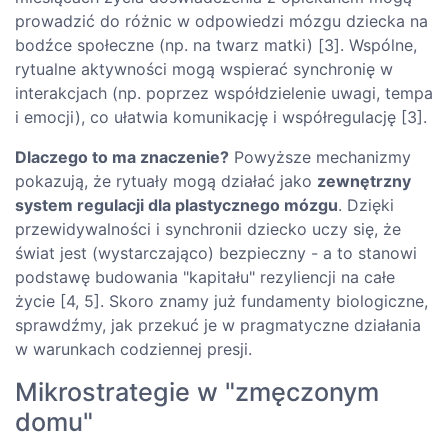
prowadzić do różnic w odpowiedzi mózgu dziecka na
bodźce społeczne (np. na twarz matki) [3]. Wspólne,
rytualne aktywności mogą wspierać synchronię w
interakcjach (np. poprzez współdzielenie uwagi, tempa
i emocji), co ułatwia komunikację i współregulację [3].
Dlaczego to ma znaczenie?
Powyższe mechanizmy
pokazują, że rytuały mogą działać jako
zewnętrzny
system regulacji dla plastycznego mózgu
. Dzięki
przewidywalności i synchronii dziecko uczy się, że
świat jest (wystarczająco) bezpieczny - a to stanowi
podstawę budowania "kapitału" rezyliencji na całe
życie [4, 5]. Skoro znamy już fundamenty biologiczne,
sprawdźmy, jak przekuć je w pragmatyczne działania
w warunkach codziennej presji.
Mikrostrategie w "zmęczonym
domu"