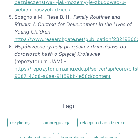
bezpieczenstwa-i-jak-mozemy-je-zbudowac-u-
siebie-i-naszych-dzieci/
Spagnola M., Fiese B. H.,
Family Routines and
Rituals: A Context for Development in the Lives of
Young Children
-
https://www.researchgate.net/publication/23219800
Współczesne rytuały przejścia z dzieciństwa do
dorosłości: baśń o Śpiącej Królewnie
(repozytorium UAM) -
https://repozytorium.amu.edu.pl/server/api/core/bi
9087-43c8-a0ae-91f59bb4e58d/content
Tagi:
rezyliencja
samoregulacja
relacja rodzic–dziecko
rytuały rodzinne
koregulacja
oksytocyna