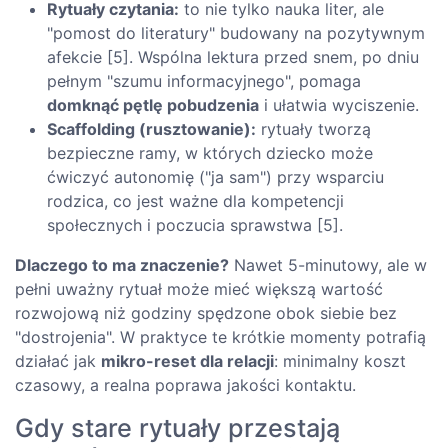
Rytuały czytania:
to nie tylko nauka liter, ale
"pomost do literatury" budowany na pozytywnym
afekcie [5]. Wspólna lektura przed snem, po dniu
pełnym "szumu informacyjnego", pomaga
domknąć pętlę pobudzenia
i ułatwia wyciszenie.
Scaffolding (rusztowanie):
rytuały tworzą
bezpieczne ramy, w których dziecko może
ćwiczyć autonomię ("ja sam") przy wsparciu
rodzica, co jest ważne dla kompetencji
społecznych i poczucia sprawstwa [5].
Dlaczego to ma znaczenie?
Nawet 5-minutowy, ale w
pełni uważny rytuał może mieć większą wartość
rozwojową niż godziny spędzone obok siebie bez
"dostrojenia". W praktyce te krótkie momenty potrafią
działać jak
mikro-reset dla relacji
: minimalny koszt
czasowy, a realna poprawa jakości kontaktu.
Gdy stare rytuały przestają