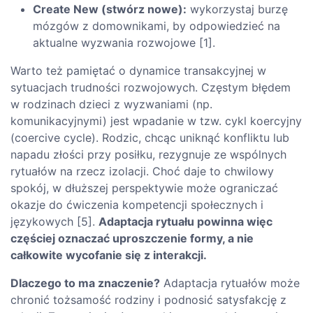
Create New (stwórz nowe):
wykorzystaj burzę
mózgów z domownikami, by odpowiedzieć na
aktualne wyzwania rozwojowe [1].
Warto też pamiętać o dynamice transakcyjnej w
sytuacjach trudności rozwojowych. Częstym błędem
w rodzinach dzieci z wyzwaniami (np.
komunikacyjnymi) jest wpadanie w tzw. cykl koercyjny
(coercive cycle). Rodzic, chcąc uniknąć konfliktu lub
napadu złości przy posiłku, rezygnuje ze wspólnych
rytuałów na rzecz izolacji. Choć daje to chwilowy
spokój, w dłuższej perspektywie może ograniczać
okazje do ćwiczenia kompetencji społecznych i
językowych [5].
Adaptacja rytuału powinna więc
częściej oznaczać uproszczenie formy, a nie
całkowite wycofanie się z interakcji.
Dlaczego to ma znaczenie?
Adaptacja rytuałów może
chronić tożsamość rodziny i podnosić satysfakcję z