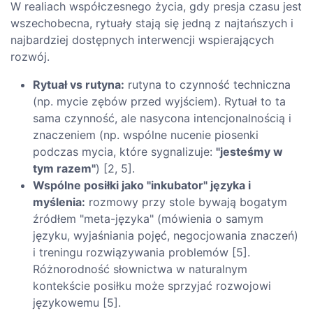
W realiach współczesnego życia, gdy presja czasu jest
wszechobecna, rytuały stają się jedną z najtańszych i
najbardziej dostępnych interwencji wspierających
rozwój.
Rytuał vs rutyna:
rutyna to czynność techniczna
(np. mycie zębów przed wyjściem). Rytuał to ta
sama czynność, ale nasycona intencjonalnością i
znaczeniem (np. wspólne nucenie piosenki
podczas mycia, które sygnalizuje:
"jesteśmy w
tym razem"
) [2, 5].
Wspólne posiłki jako "inkubator" języka i
myślenia:
rozmowy przy stole bywają bogatym
źródłem "meta-języka" (mówienia o samym
języku, wyjaśniania pojęć, negocjowania znaczeń)
i treningu rozwiązywania problemów [5].
Różnorodność słownictwa w naturalnym
kontekście posiłku może sprzyjać rozwojowi
językowemu [5].