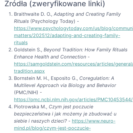
Źródła (zweryfikowane linki)
Braithwaite D. O.,
Adapting and Creating Family
Rituals
(Psychology Today) -
https://www.psychologytoday.com/us/blog/communi
matters/202512/adapting-and-creating-family-
rituals
Goldstein S.,
Beyond Tradition: How Family Rituals
Enhance Health and Connection
-
https://samgoldstein.com/resources/articles/genera
tradition.aspx
Bornstein M. H., Esposito G.,
Coregulation: A
Multilevel Approach via Biology and Behavior
(PMC/NIH) -
https://pmc.ncbi.nlm.nih.gov/articles/PMC10453544/
Piotrowska M.,
Czym jest poczucie
bezpieczeństwa i jak możemy je zbudować u
siebie i naszych dzieci?
-
https://www.neuro-
mind.pl/blog/czym-jest-poczucie-