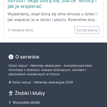
dorośli? Skąd biorą się „burze” emocji i
jak je wspierać
Wyjaśniamy, skąd biorą się silne emocje u dzieci i
jak wspierać je w złości i płaczu. Konkretne stra...
3 miesiące temu
Czytaj więcej
O serwisie
Dzieci-edu.pl - Materiały edukacyjne - kompleksowa baza
informacji o żłobkach, klubach dziecięcych, szkołach i
placówkach oświatowych w Polsce.
© Dzieci-edu.pl - Materiały edukacyjne 2026
Żłobki i kluby
Wszystkie żłobki