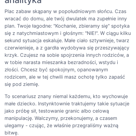
Plac zabaw skąpany w popołudniowym słońcu. Czas
wracać do domu, ale twój dwulatek ma zupełnie inny
plan. Twoje łagodne: "Kochanie, zbieramy się" spotyka
się z natychmiastowym i głośnym: "NIE!". W ciągu kilku
sekund sytuacja eskaluje. Małe ciało sztywnieje, twarz
czerwienieje, a z gardła wydobywa się przeszywający
krzyk. Czujesz na sobie spojrzenia innych rodziców, a
w tobie narasta mieszanka bezradności, wstydu i
złości. Chcesz być spokojnym, opanowanym
rodzicem, ale w tej chwili masz ochotę tylko zapaść
się pod ziemię.
To scenariusz znany niemal każdemu, kto wychowuje
małe dziecko. Instynktownie traktujemy takie sytuacje
jako próbę sił, testowanie granic albo celową
manipulację. Walczymy, przekonujemy, a czasem
ulegamy - czując, że właśnie przegraliśmy ważną
bitwę.