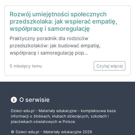
Rozwój umiejętności społecznych
przedszkolaka: jak wspierać empatię,
współpracę i samoregulację
Praktyczny poradnik dla rodziców
przedszkolaków: jak budować empatię,
współpracę i samoregulację pop...
5 miesięcy temu
Czytaj więcej
O serwisie
Dzieci-edu.pl - Materiały edukacyjne - kompleksowa baza
informacji o żłobkach, klubach dziecięcych, szkołach i
placówkach oświatowych w Polsce.
© Dzieci-edu.pl - Materiały edukacyjne 2026