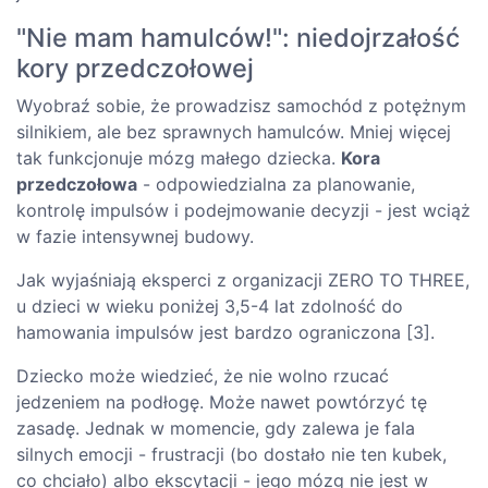
"Nie mam hamulców!": niedojrzałość
kory przedczołowej
Wyobraź sobie, że prowadzisz samochód z potężnym
silnikiem, ale bez sprawnych hamulców. Mniej więcej
tak funkcjonuje mózg małego dziecka.
Kora
przedczołowa
- odpowiedzialna za planowanie,
kontrolę impulsów i podejmowanie decyzji - jest wciąż
w fazie intensywnej budowy.
Jak wyjaśniają eksperci z organizacji ZERO TO THREE,
u dzieci w wieku poniżej 3,5-4 lat zdolność do
hamowania impulsów jest bardzo ograniczona [3].
Dziecko może wiedzieć, że nie wolno rzucać
jedzeniem na podłogę. Może nawet powtórzyć tę
zasadę. Jednak w momencie, gdy zalewa je fala
silnych emocji - frustracji (bo dostało nie ten kubek,
co chciało) albo ekscytacji - jego mózg nie jest w