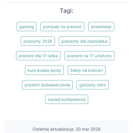
Tagi:
gaming
pomysły na prezent
streetwear
prezenty 2026
prezenty dla nastolatka
prezent dla 17-latka
prezent na 17 urodziny
kurs prawa jazdy
bilety na koncert
prezent doświadczenie
gadżety retro
rozwój kompetencji
Ostatnia aktualizacja: 20 mar 2026