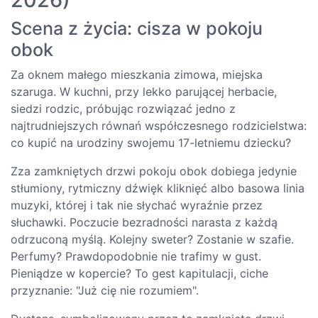
Scena z życia: cisza w pokoju
obok
Za oknem małego mieszkania zimowa, miejska
szaruga. W kuchni, przy lekko parującej herbacie,
siedzi rodzic, próbując rozwiązać jedno z
najtrudniejszych równań współczesnego rodzicielstwa:
co kupić na urodziny swojemu 17-letniemu dziecku?
Zza zamkniętych drzwi pokoju obok dobiega jedynie
stłumiony, rytmiczny dźwięk kliknięć albo basowa linia
muzyki, której i tak nie słychać wyraźnie przez
słuchawki. Poczucie bezradności narasta z każdą
odrzuconą myślą. Kolejny sweter? Zostanie w szafie.
Perfumy? Prawdopodobnie nie trafimy w gust.
Pieniądze w kopercie? To gest kapitulacji, ciche
przyznanie: "Już cię nie rozumiem".