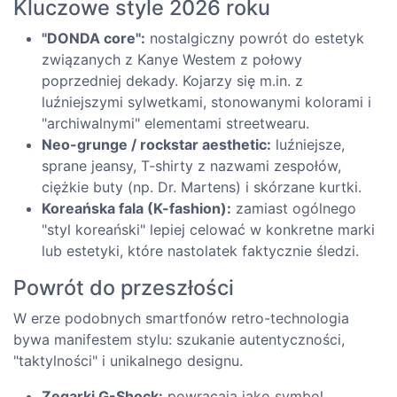
Kluczowe style 2026 roku
"DONDA core":
nostalgiczny powrót do estetyk
związanych z Kanye Westem z połowy
poprzedniej dekady. Kojarzy się m.in. z
luźniejszymi sylwetkami, stonowanymi kolorami i
"archiwalnymi" elementami streetwearu.
Neo-grunge / rockstar aesthetic:
luźniejsze,
sprane jeansy, T-shirty z nazwami zespołów,
ciężkie buty (np. Dr. Martens) i skórzane kurtki.
Koreańska fala (K-fashion):
zamiast ogólnego
"styl koreański" lepiej celować w konkretne marki
lub estetyki, które nastolatek faktycznie śledzi.
Powrót do przeszłości
W erze podobnych smartfonów retro-technologia
bywa manifestem stylu: szukanie autentyczności,
"taktylności" i unikalnego designu.
Zegarki G-Shock:
powracają jako symbol