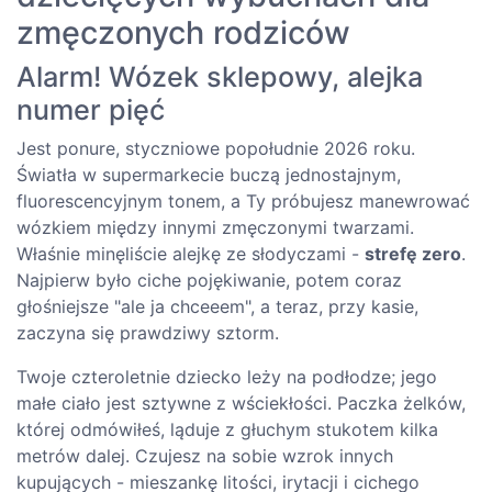
zmęczonych rodziców
Alarm! Wózek sklepowy, alejka
numer pięć
Jest ponure, styczniowe popołudnie 2026 roku.
Światła w supermarkecie buczą jednostajnym,
fluorescencyjnym tonem, a Ty próbujesz manewrować
wózkiem między innymi zmęczonymi twarzami.
Właśnie minęliście alejkę ze słodyczami -
strefę zero
.
Najpierw było ciche pojękiwanie, potem coraz
głośniejsze "ale ja chceeem", a teraz, przy kasie,
zaczyna się prawdziwy sztorm.
Twoje czteroletnie dziecko leży na podłodze; jego
małe ciało jest sztywne z wściekłości. Paczka żelków,
której odmówiłeś, ląduje z głuchym stukotem kilka
metrów dalej. Czujesz na sobie wzrok innych
kupujących - mieszankę litości, irytacji i cichego