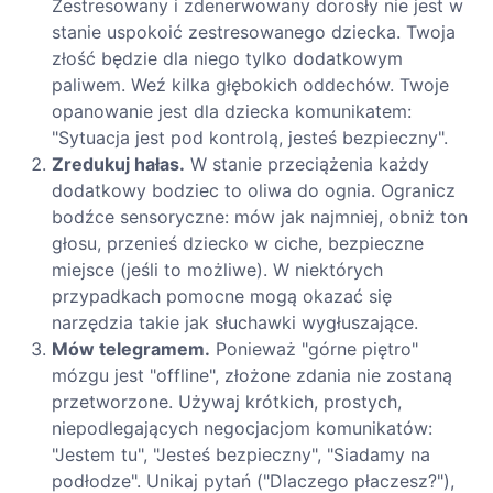
Zestresowany i zdenerwowany dorosły nie jest w
stanie uspokoić zestresowanego dziecka. Twoja
złość będzie dla niego tylko dodatkowym
paliwem. Weź kilka głębokich oddechów. Twoje
opanowanie jest dla dziecka komunikatem:
"Sytuacja jest pod kontrolą, jesteś bezpieczny".
Zredukuj hałas.
W stanie przeciążenia każdy
dodatkowy bodziec to oliwa do ognia. Ogranicz
bodźce sensoryczne: mów jak najmniej, obniż ton
głosu, przenieś dziecko w ciche, bezpieczne
miejsce (jeśli to możliwe). W niektórych
przypadkach pomocne mogą okazać się
narzędzia takie jak słuchawki wygłuszające.
Mów telegramem.
Ponieważ "górne piętro"
mózgu jest "offline", złożone zdania nie zostaną
przetworzone. Używaj krótkich, prostych,
niepodlegających negocjacjom komunikatów:
"Jestem tu", "Jesteś bezpieczny", "Siadamy na
podłodze". Unikaj pytań ("Dlaczego płaczesz?"),