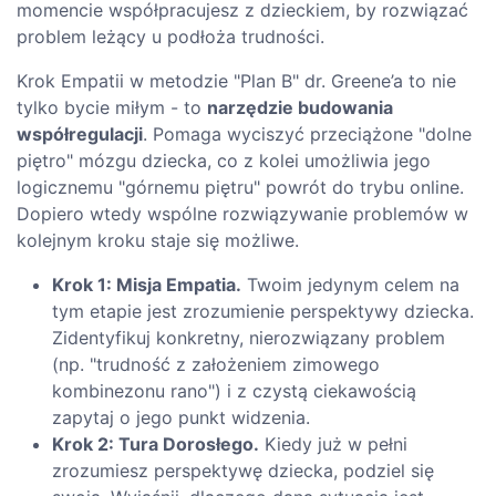
momencie współpracujesz z dzieckiem, by rozwiązać
problem leżący u podłoża trudności.
Krok Empatii w metodzie "Plan B" dr. Greene’a to nie
tylko bycie miłym - to
narzędzie budowania
współregulacji
. Pomaga wyciszyć przeciążone "dolne
piętro" mózgu dziecka, co z kolei umożliwia jego
logicznemu "górnemu piętru" powrót do trybu online.
Dopiero wtedy wspólne rozwiązywanie problemów w
kolejnym kroku staje się możliwe.
Krok 1: Misja Empatia.
Twoim jedynym celem na
tym etapie jest zrozumienie perspektywy dziecka.
Zidentyfikuj konkretny, nierozwiązany problem
(np. "trudność z założeniem zimowego
kombinezonu rano") i z czystą ciekawością
zapytaj o jego punkt widzenia.
Krok 2: Tura Dorosłego.
Kiedy już w pełni
zrozumiesz perspektywę dziecka, podziel się