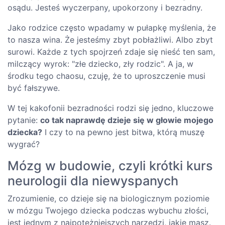
osądu. Jesteś wyczerpany, upokorzony i bezradny.
Jako rodzice często wpadamy w pułapkę myślenia, że
to nasza wina. Że jesteśmy zbyt pobłażliwi. Albo zbyt
surowi. Każde z tych spojrzeń zdaje się nieść ten sam,
milczący wyrok: "złe dziecko, zły rodzic". A ja, w
środku tego chaosu, czuję, że to uproszczenie musi
być fałszywe.
W tej kakofonii bezradności rodzi się jedno, kluczowe
pytanie:
co tak naprawdę dzieje się w głowie mojego
dziecka?
I czy to na pewno jest bitwa, którą muszę
wygrać?
Mózg w budowie, czyli krótki kurs
neurologii dla niewyspanych
Zrozumienie, co dzieje się na biologicznym poziomie
w mózgu Twojego dziecka podczas wybuchu złości,
jest jednym z najpotężniejszych narzędzi, jakie masz.