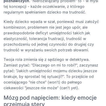
poznawczych
. "Nierozwiązany problem" to - w myśl
tej koncepcji - każde oczekiwanie, z którego
regularnym spełnianiem dziecko ma trudność.
Kiedy dziecko wpada w szał, ponieważ musi założyć
kombinezon, problemem nie jest jego upór, ale
prawdopodobnie deficyt umiejętności takich jak
elastyczność, tolerancja frustracji, trudność w
przechodzeniu od jednej czynności do drugiej czy
trudność w wyrażaniu swoich potrzeb słowami.
Twoja rola zmienia się z sędziego w detektywa.
Zamiast pytać: "Dlaczego on mi to robi?", zaczynasz
pytać: "Jakich umiejętności mojemu dziecku jeszcze
brakuje, by sprostać tej sytuacji?". To przejście od
oceniającego "nie chce" (won't) do pełnego
ciekawości "jeszcze nie może" (can't yet).
Mózg pod napięciem: kiedy emocje
przejmują stery