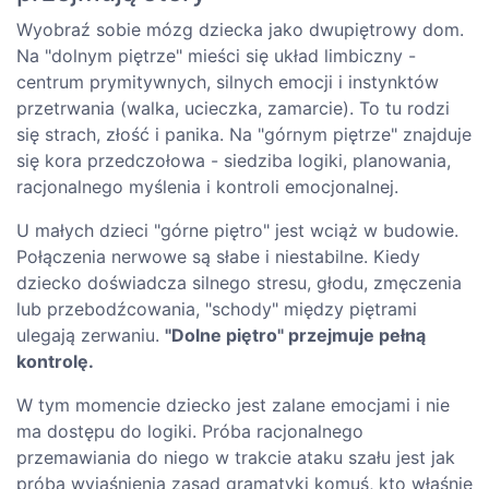
Wyobraź sobie mózg dziecka jako dwupiętrowy dom.
Na "dolnym piętrze" mieści się układ limbiczny -
centrum prymitywnych, silnych emocji i instynktów
przetrwania (walka, ucieczka, zamarcie). To tu rodzi
się strach, złość i panika. Na "górnym piętrze" znajduje
się kora przedczołowa - siedziba logiki, planowania,
racjonalnego myślenia i kontroli emocjonalnej.
U małych dzieci "górne piętro" jest wciąż w budowie.
Połączenia nerwowe są słabe i niestabilne. Kiedy
dziecko doświadcza silnego stresu, głodu, zmęczenia
lub przebodźcowania, "schody" między piętrami
ulegają zerwaniu.
"Dolne piętro" przejmuje pełną
kontrolę.
W tym momencie dziecko jest zalane emocjami i nie
ma dostępu do logiki. Próba racjonalnego
przemawiania do niego w trakcie ataku szału jest jak
próba wyjaśnienia zasad gramatyki komuś, kto właśnie