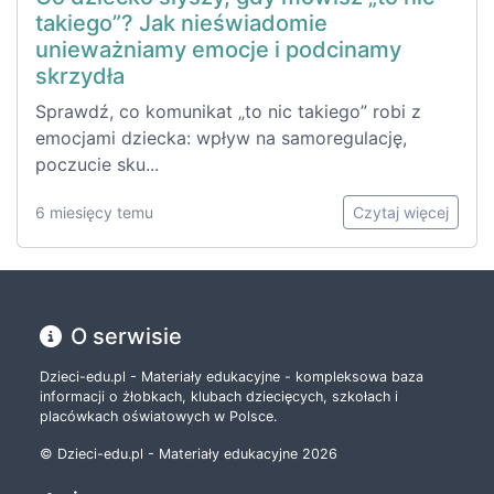
takiego”? Jak nieświadomie
unieważniamy emocje i podcinamy
skrzydła
Sprawdź, co komunikat „to nic takiego” robi z
emocjami dziecka: wpływ na samoregulację,
poczucie sku...
6 miesięcy temu
Czytaj więcej
O serwisie
Dzieci-edu.pl - Materiały edukacyjne - kompleksowa baza
informacji o żłobkach, klubach dziecięcych, szkołach i
placówkach oświatowych w Polsce.
© Dzieci-edu.pl - Materiały edukacyjne 2026