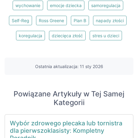
wychowanie
emocje dziecka
samoregulacja
Self-Reg
Ross Greene
Plan B
napady złości
koregulacja
dziecięca złość
stres u dzieci
Ostatnia aktualizacja: 11 sty 2026
Powiązane Artykuły w Tej Samej
Kategorii
Wybór zdrowego plecaka lub tornistra
dla pierwszoklasisty: Kompletny
Poradnik