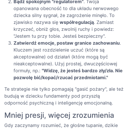
Bądź spokojnym "regulatorem"
. Twoja
opanowana obecność to dla układu nerwowego
dziecka silny sygnał, że zagrożenie minęło. To
zjawisko nazywa się
współregulacją
. Zamiast
krzyczeć, obniż głos, zwolnij ruchy i powiedz:
"Jestem tu przy tobie. Jesteś bezpieczny".
Zatwierdź emocje, postaw granice zachowaniu
.
Kluczem jest rozdzielenie uczuć (które są
akceptowalne) od działań (które mogą być
nieakceptowalne). Użyj prostej, dwuczęściowej
formuły, np.:
"Widzę, że jesteś bardzo zły/zła. Nie
pozwolę bić/kopać/rzucać przedmiotami."
Te strategie nie tylko pomagają "gasić pożary", ale też
budują w dziecku fundamenty pod przyszłą
odporność psychiczną i inteligencję emocjonalną.
Mniej presji, więcej zrozumienia
Gdy zaczynamy rozumieć, że głośne tupanie, dzikie