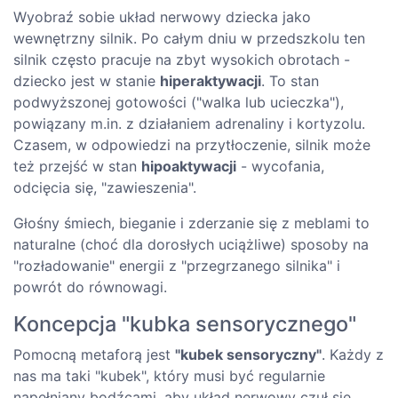
Wyobraź sobie układ nerwowy dziecka jako
wewnętrzny silnik. Po całym dniu w przedszkolu ten
silnik często pracuje na zbyt wysokich obrotach -
dziecko jest w stanie
hiperaktywacji
. To stan
podwyższonej gotowości ("walka lub ucieczka"),
powiązany m.in. z działaniem adrenaliny i kortyzolu.
Czasem, w odpowiedzi na przytłoczenie, silnik może
też przejść w stan
hipoaktywacji
- wycofania,
odcięcia się, "zawieszenia".
Głośny śmiech, bieganie i zderzanie się z meblami to
naturalne (choć dla dorosłych uciążliwe) sposoby na
"rozładowanie" energii z "przegrzanego silnika" i
powrót do równowagi.
Koncepcja "kubka sensorycznego"
Pomocną metaforą jest
"kubek sensoryczny"
. Każdy z
nas ma taki "kubek", który musi być regularnie
napełniany bodźcami, aby układ nerwowy czuł się