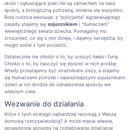
skoki i ogłuszające piski nie są zamachem na nasz
spokój, a biologiczną potrzebą, zmienia się wszystko.
Rola rodzica ewoluuje: z "policjanta" egzekwującego
zasady stajemy się
sojusznikiem
i "tłumaczem"
wewnętrznego świata dziecka. Pomagamy mu
zrozumieć, co się z nim dzieje, i dajemy narzędzia, by
mogło sobie z tym poradzić.
Ostatecznie nie chodzi o to, by uciszyć hałas i furię.
Chodzi o to, by nauczyć się słyszeć w nich prośbę.
Wtedy przestajemy być strażnikami ciszy, a stajemy
się tłumaczami potrzeb i najważniejszymi sojusznikami
dzieci w ich drodze do odnalezienia spokoju we
własnym ciele.
Wezwanie do działania
Które z tych strategii najbardziej rezonują z Waszą
domową rzeczywistością? A może macie własne,
sprawdzone sposoby na rozładowanie dziecięcej