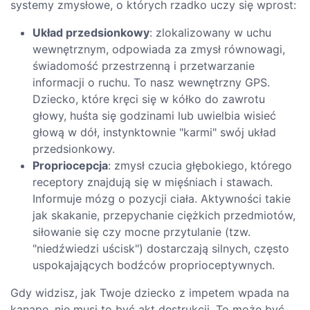
systemy zmysłowe, o których rzadko uczy się wprost:
Układ przedsionkowy
: zlokalizowany w uchu
wewnętrznym, odpowiada za zmysł równowagi,
świadomość przestrzenną i przetwarzanie
informacji o ruchu. To nasz wewnętrzny GPS.
Dziecko, które kręci się w kółko do zawrotu
głowy, huśta się godzinami lub uwielbia wisieć
głową w dół, instynktownie "karmi" swój układ
przedsionkowy.
Propriocepcja
: zmysł czucia głębokiego, którego
receptory znajdują się w mięśniach i stawach.
Informuje mózg o pozycji ciała. Aktywności takie
jak skakanie, przepychanie ciężkich przedmiotów,
siłowanie się czy mocne przytulanie (tzw.
"niedźwiedzi uścisk") dostarczają silnych, często
uspokajających bodźców proprioceptywnych.
Gdy widzisz, jak Twoje dziecko z impetem wpada na
kanapę, nie musi to być akt destrukcji. To może być