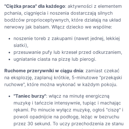
"Ciężka praca" dla każdego
: aktywności z elementem
pchania, ciągnięcia i noszenia dostarczają silnych
bodźców proprioceptywnych, które działają na układ
nerwowy jak balsam. Włącz dziecko we wspólne:
noszenie toreb z zakupami (nawet jednej, lekkiej
siatki),
przesuwanie pufy lub krzeseł przed odkurzaniem,
ugniatanie ciasta na pizzę lub pierogi.
Ruchome przerywniki w ciągu dnia
: zamiast czekać
na eksplozję, zaplanuj krótkie, 5-minutowe "przekąski
ruchowe", które można wykonać w każdym pokoju.
"Taniec burzy"
: włącz na minutę energiczną
muzykę i tańczcie intensywnie, tupiąc i machając
rękami. Po minucie wyłącz muzykę, ogłoś "ciszę" i
powoli opadnijcie na podłogę, leżąc w bezruchu
przez 30 sekund. To uczy przechodzenia ze stanu