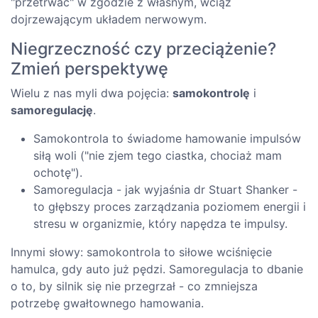
"przetrwać" w zgodzie z własnym, wciąż
dojrzewającym układem nerwowym.
Niegrzeczność czy przeciążenie?
Zmień perspektywę
Wielu z nas myli dwa pojęcia:
samokontrolę
i
samoregulację
.
Samokontrola to świadome hamowanie impulsów
siłą woli ("nie zjem tego ciastka, chociaż mam
ochotę").
Samoregulacja - jak wyjaśnia dr Stuart Shanker -
to głębszy proces zarządzania poziomem energii i
stresu w organizmie, który napędza te impulsy.
Innymi słowy: samokontrola to siłowe wciśnięcie
hamulca, gdy auto już pędzi. Samoregulacja to dbanie
o to, by silnik się nie przegrzał - co zmniejsza
potrzebę gwałtownego hamowania.