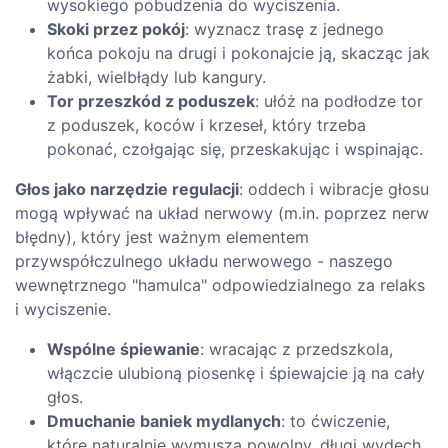
wysokiego pobudzenia do wyciszenia.
Skoki przez pokój
: wyznacz trasę z jednego
końca pokoju na drugi i pokonajcie ją, skacząc jak
żabki, wielbłądy lub kangury.
Tor przeszkód z poduszek
: ułóż na podłodze tor
z poduszek, koców i krzeseł, który trzeba
pokonać, czołgając się, przeskakując i wspinając.
Głos jako narzędzie regulacji
: oddech i wibracje głosu
mogą wpływać na układ nerwowy (m.in. poprzez nerw
błędny), który jest ważnym elementem
przywspółczulnego układu nerwowego - naszego
wewnętrznego "hamulca" odpowiedzialnego za relaks
i wyciszenie.
Wspólne śpiewanie
: wracając z przedszkola,
włączcie ulubioną piosenkę i śpiewajcie ją na cały
głos.
Dmuchanie baniek mydlanych
: to ćwiczenie,
które naturalnie wymusza powolny, długi wydech.