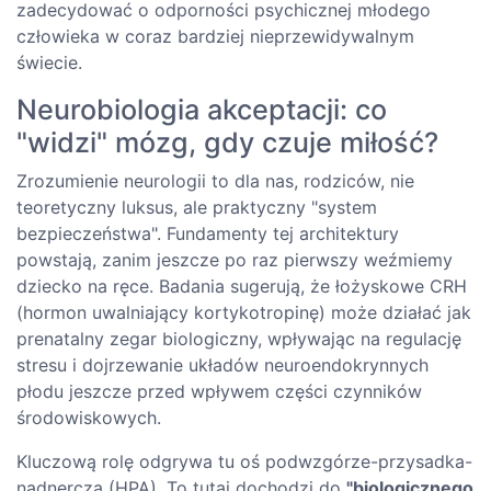
zadecydować o odporności psychicznej młodego
człowieka w coraz bardziej nieprzewidywalnym
świecie.
Neurobiologia akceptacji: co
"widzi" mózg, gdy czuje miłość?
Zrozumienie neurologii to dla nas, rodziców, nie
teoretyczny luksus, ale praktyczny "system
bezpieczeństwa". Fundamenty tej architektury
powstają, zanim jeszcze po raz pierwszy weźmiemy
dziecko na ręce. Badania sugerują, że łożyskowe CRH
(hormon uwalniający kortykotropinę) może działać jak
prenatalny zegar biologiczny, wpływając na regulację
stresu i dojrzewanie układów neuroendokrynnych
płodu jeszcze przed wpływem części czynników
środowiskowych.
Kluczową rolę odgrywa tu oś podwzgórze-przysadka-
nadnercza (HPA). To tutaj dochodzi do
"biologicznego