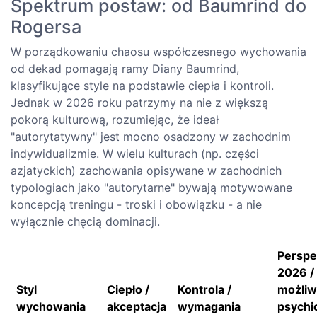
Spektrum postaw: od Baumrind do
Rogersa
W porządkowaniu chaosu współczesnego wychowania
od dekad pomagają ramy Diany Baumrind,
klasyfikujące style na podstawie ciepła i kontroli.
Jednak w 2026 roku patrzymy na nie z większą
pokorą kulturową, rozumiejąc, że ideał
"autorytatywny" jest mocno osadzony w zachodnim
indywidualizmie. W wielu kulturach (np. części
azjatyckich) zachowania opisywane w zachodnich
typologiach jako "autorytarne" bywają motywowane
koncepcją treningu - troski i obowiązku - a nie
wyłącznie chęcią dominacji.
Persp
2026 /
Styl
Ciepło /
Kontrola /
możliw
wychowania
akceptacja
wymagania
psychi