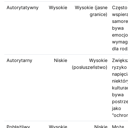
Autorytatywny
Wysokie
Wysokie (jasne
Często
granice)
wspier
samore
bywa
emocjo
wymag
dla rod
Autorytarny
Niskie
Wysokie
Zwięks
(posłuszeństwo)
ryzyko 
napięci
niektór
kultura
bywa
postrz
jako
"ochron
Pobłażliwy
Wysokie
Niskie
Może