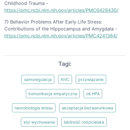
Childhood Trauma -
https://pmc.ncbi.nlm.nih.gov/articles/PMC6428430/
7) Behavior Problems After Early Life Stress:
Contributions of the Hippocampus and Amygdala -
https://pmc.ncbi.nlm.nih.gov/articles/PMC4241384/
Tagi:
samoregulacja
NVC
przywiązanie
komunikacja empatyczna
oś HPA
neurobiologia stresu
akceptacja bezwarunkowa
styl wychowania
labilność rodzicielska