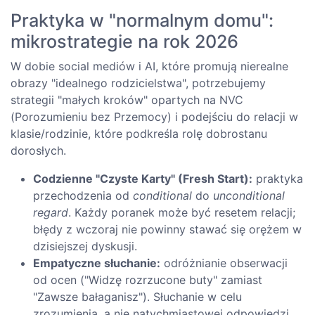
Praktyka w "normalnym domu":
mikrostrategie na rok 2026
W dobie social mediów i AI, które promują nierealne
obrazy "idealnego rodzicielstwa", potrzebujemy
strategii "małych kroków" opartych na NVC
(Porozumieniu bez Przemocy) i podejściu do relacji w
klasie/rodzinie, które podkreśla rolę dobrostanu
dorosłych.
Codzienne "Czyste Karty" (Fresh Start):
praktyka
przechodzenia od
conditional
do
unconditional
regard
. Każdy poranek może być resetem relacji;
błędy z wczoraj nie powinny stawać się orężem w
dzisiejszej dyskusji.
Empatyczne słuchanie:
odróżnianie obserwacji
od ocen ("Widzę rozrzucone buty" zamiast
"Zawsze bałaganisz"). Słuchanie w celu
zrozumienia, a nie natychmiastowej odpowiedzi,