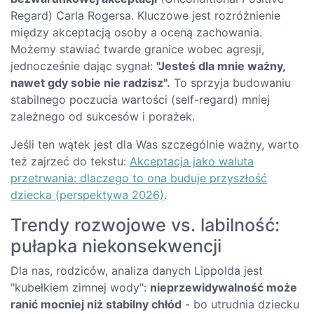
Regard) Carla Rogersa. Kluczowe jest rozróżnienie
między akceptacją osoby a oceną zachowania.
Możemy stawiać twarde granice wobec agresji,
jednocześnie dając sygnał:
"Jesteś dla mnie ważny,
nawet gdy sobie nie radzisz".
To sprzyja budowaniu
stabilnego poczucia wartości (self-regard) mniej
zależnego od sukcesów i porażek.
Jeśli ten wątek jest dla Was szczególnie ważny, warto
też zajrzeć do tekstu:
Akceptacja jako waluta
przetrwania: dlaczego to ona buduje przyszłość
dziecka (perspektywa 2026)
.
Trendy rozwojowe vs. labilność:
pułapka niekonsekwencji
Dla nas, rodziców, analiza danych Lippolda jest
"kubełkiem zimnej wody":
nieprzewidywalność może
ranić mocniej niż stabilny chłód
- bo utrudnia dziecku