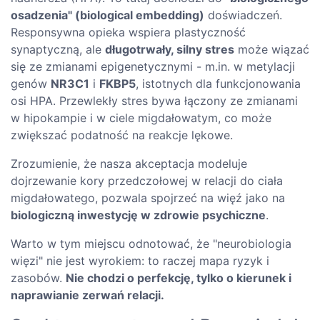
osadzenia" (biological embedding)
doświadczeń.
Responsywna opieka wspiera plastyczność
synaptyczną, ale
długotrwały, silny stres
może wiązać
się ze zmianami epigenetycznymi - m.in. w metylacji
genów
NR3C1
i
FKBP5
, istotnych dla funkcjonowania
osi HPA. Przewlekły stres bywa łączony ze zmianami
w hipokampie i w ciele migdałowatym, co może
zwiększać podatność na reakcje lękowe.
Zrozumienie, że nasza akceptacja modeluje
dojrzewanie kory przedczołowej w relacji do ciała
migdałowatego, pozwala spojrzeć na więź jako na
biologiczną inwestycję w zdrowie psychiczne
.
Warto w tym miejscu odnotować, że "neurobiologia
więzi" nie jest wyrokiem: to raczej mapa ryzyk i
zasobów.
Nie chodzi o perfekcję, tylko o kierunek i
naprawianie zerwań relacji.