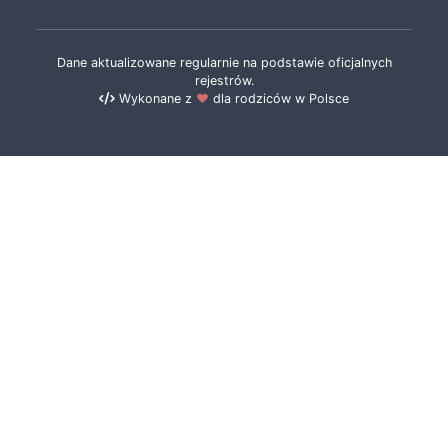
Dane aktualizowane regularnie na podstawie oficjalnych
rejestrów.
Wykonane z
❤️
dla rodziców w Polsce