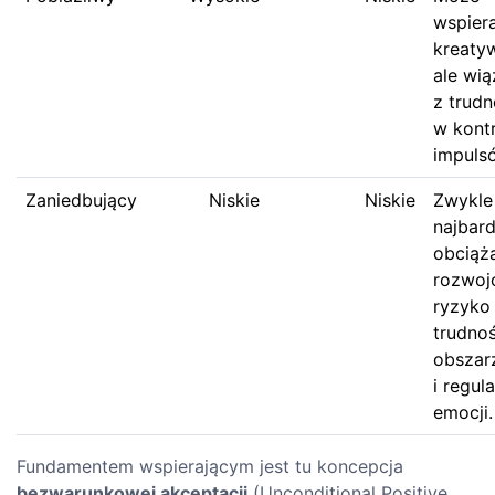
wspier
kreaty
ale wią
z trudn
w kontr
impuls
Zaniedbujący
Niskie
Niskie
Zwykle
najbard
obciąż
rozwoj
ryzyko
trudno
obszar
i regula
emocji.
Fundamentem wspierającym jest tu koncepcja
bezwarunkowej akceptacji
(Unconditional Positive