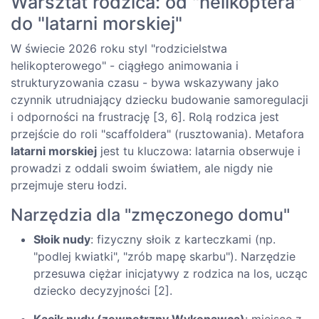
Warsztat rodzica: od "helikoptera"
do "latarni morskiej"
W świecie 2026 roku styl "rodzicielstwa
helikopterowego" - ciągłego animowania i
strukturyzowania czasu - bywa wskazywany jako
czynnik utrudniający dziecku budowanie samoregulacji
i odporności na frustrację [3, 6]. Rolą rodzica jest
przejście do roli "scaffoldera" (rusztowania). Metafora
latarni morskiej
jest tu kluczowa: latarnia obserwuje i
prowadzi z oddali swoim światłem, ale nigdy nie
przejmuje steru łodzi.
Narzędzia dla "zmęczonego domu"
Słoik nudy
: fizyczny słoik z karteczkami (np.
"podlej kwiatki", "zrób mapę skarbu"). Narzędzie
przesuwa ciężar inicjatywy z rodzica na los, ucząc
dziecko decyzyjności [2].
Kącik nudy (zewnętrzny Wykonawca)
: miejsce z