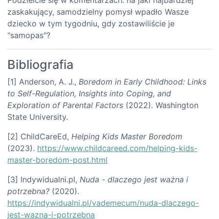
zaskakujący, samodzielny pomysł wpadło Wasze
dziecko w tym tygodniu, gdy zostawiliście je
"samopas"?
Bibliografia
[1] Anderson, A. J.,
Boredom in Early Childhood: Links
to Self-Regulation, Insights into Coping, and
Exploration of Parental Factors
(2022). Washington
State University.
[2] ChildCareEd,
Helping Kids Master Boredom
(2023).
https://www.childcareed.com/helping-kids-
master-boredom-post.html
[3] Indywidualni.pl,
Nuda - dlaczego jest ważna i
potrzebna?
(2020).
https://indywidualni.pl/vademecum/nuda-dlaczego-
jest-wazna-i-potrzebna