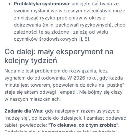
Profilaktyka systemowa
: umiejętność bycia ze
swoimi myślami we wczesnym dzieciństwie może
zmniejszać ryzyko problemów w okresie
dojrzewania (m.in. zachowań ryzykownych), choć
zależności te są złożone i zależą od wielu
czynników środowiskowych [1, 5].
Co dalej: mały eksperyment na
kolejny tydzień
Nuda nie jest problemem do rozwiązania, lecz
sygnałem do odkodowania. W 2026 roku, gdy każda
minuta jest towarem, pozwolenie dziecku na "pustkę"
staje się aktem odwagi i empatii. Nie bójmy się ciszy
w naszych mieszkaniach.
Zadanie dla Was:
gdy następnym razem usłyszycie
"nudzę się", policzcie do dziesięciu i zamiast podawać
tablet, powiedzcie:
"To ciekawe, co z tym zrobisz"
.
Podzielcie się w komentarzach: na jaki najbardziej