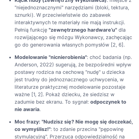
"niejednoznacznymi" narzędziami (bloki, tektura,
sznurki). W przeciwieństwie do zabawek
interaktywnych te materiały nie mają instrukcji.
Pełnią funkcję
"zewnętrznego hardware’u"
dla
rozwijającego się mózgu Wykonawcy, zachęcając
go do generowania własnych pomysłów [2, 6].
Modelowanie "nicnierobienia"
: choć badania (np.
Anderson, 2022) sugerują, że bezpośredni wpływ
postawy rodzica na cechową "nudę" u dziecka
jest trudny do jednoznacznego uchwycenia, w
literaturze praktycznej modelowanie pozostaje
ważne [1, 2]. Pokaż dziecku, że siedzisz w
zadumie bez ekranu. To sygnał:
odpoczynek to
nie awaria
.
Moc frazy: "Nudzisz się? Nie mogę się doczekać,
co wymyślisz!"
: to zdanie przecina "pępowinę
stymulacyjną". Przerzuca odpowiedzialność na