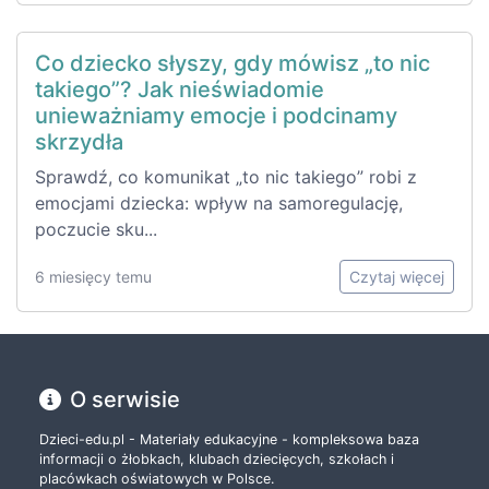
Co dziecko słyszy, gdy mówisz „to nic
takiego”? Jak nieświadomie
unieważniamy emocje i podcinamy
skrzydła
Sprawdź, co komunikat „to nic takiego” robi z
emocjami dziecka: wpływ na samoregulację,
poczucie sku...
6 miesięcy temu
Czytaj więcej
O serwisie
Dzieci-edu.pl - Materiały edukacyjne - kompleksowa baza
informacji o żłobkach, klubach dziecięcych, szkołach i
placówkach oświatowych w Polsce.