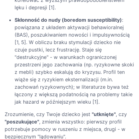
lęku i depresji [1].
Skłonność do nudy (boredom susceptibility)
:
powiązana z układem aktywacji behawioralnej
(BAS), poszukiwaniem nowości i impulsywnością
[1, 5]. W obliczu braku stymulacji dziecko nie
czuje pustki, lecz frustrację. Staje się
"destrukcyjne" - w warunkach ograniczonej
przestrzeni jego zachowania (np. ryzykowne skoki
z mebli) szybko eskalują do kryzysu. Profil ten
wiąże się z ryzykiem eksternalizacji (m.in.
zachowań ryzykownych); w literaturze bywa też
łączony z większą podatnością na problemy takie
jak hazard w późniejszym wieku [1].
Zrozumienie, czy Twoje dziecko jest
"utknięte"
, czy
"poszukujące"
, zmienia wszystko: pierwszy profil
potrzebuje pomocy w ruszeniu z miejsca, drugi - w
bezpiecznym "lądowaniu".