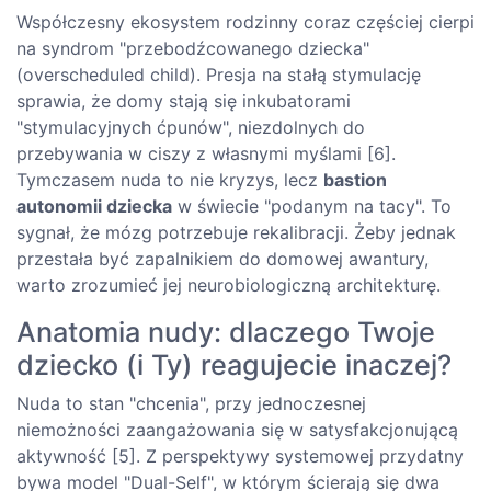
Współczesny ekosystem rodzinny coraz częściej cierpi
na syndrom "przebodźcowanego dziecka"
(overscheduled child). Presja na stałą stymulację
sprawia, że domy stają się inkubatorami
"stymulacyjnych ćpunów", niezdolnych do
przebywania w ciszy z własnymi myślami [6].
Tymczasem nuda to nie kryzys, lecz
bastion
autonomii dziecka
w świecie "podanym na tacy". To
sygnał, że mózg potrzebuje rekalibracji. Żeby jednak
przestała być zapalnikiem do domowej awantury,
warto zrozumieć jej neurobiologiczną architekturę.
Anatomia nudy: dlaczego Twoje
dziecko (i Ty) reagujecie inaczej?
Nuda to stan "chcenia", przy jednoczesnej
niemożności zaangażowania się w satysfakcjonującą
aktywność [5]. Z perspektywy systemowej przydatny
bywa model "Dual-Self", w którym ścierają się dwa