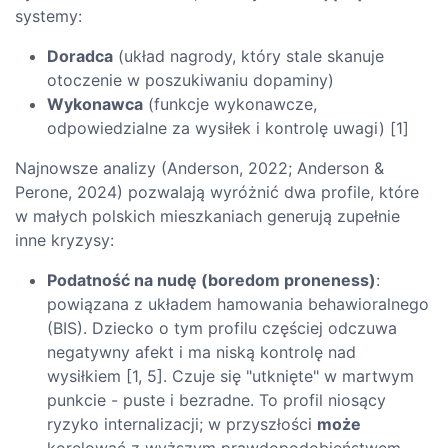
systemy:
Doradca
(układ nagrody, który stale skanuje
otoczenie w poszukiwaniu dopaminy)
Wykonawca
(funkcje wykonawcze,
odpowiedzialne za wysiłek i kontrolę uwagi) [1]
Najnowsze analizy (Anderson, 2022; Anderson &
Perone, 2024) pozwalają wyróżnić dwa profile, które
w małych polskich mieszkaniach generują zupełnie
inne kryzysy:
Podatność na nudę (boredom proneness)
:
powiązana z układem hamowania behawioralnego
(BIS). Dziecko o tym profilu częściej odczuwa
negatywny afekt i ma niską kontrolę nad
wysiłkiem [1, 5]. Czuje się "utknięte" w martwym
punkcie - puste i bezradne. To profil niosący
ryzyko internalizacji; w przyszłości
może
korelować z wyższym prawdopodobieństwem