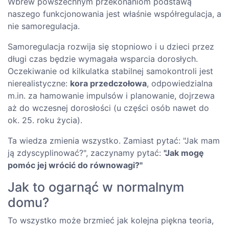
Wbrew powszechnym przekonaniom podstawą
naszego funkcjonowania jest właśnie współregulacja, a
nie samoregulacja.
Samoregulacja rozwija się stopniowo i u dzieci przez
długi czas będzie wymagała wsparcia dorosłych.
Oczekiwanie od kilkulatka stabilnej samokontroli jest
nierealistyczne:
kora przedczołowa
, odpowiedzialna
m.in. za hamowanie impulsów i planowanie, dojrzewa
aż do wczesnej dorosłości (u części osób nawet do
ok. 25. roku życia).
Ta wiedza zmienia wszystko. Zamiast pytać: "Jak mam
ją zdyscyplinować?", zaczynamy pytać:
"Jak mogę
pomóc jej wrócić do równowagi?"
Jak to ogarnąć w normalnym
domu?
To wszystko może brzmieć jak kolejna piękna teoria,