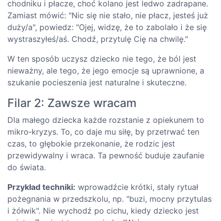
chodniku i płacze, choć kolano jest ledwo zadrapane.
Zamiast mówić: "Nic się nie stało, nie płacz, jesteś już
duży/a", powiedz: "Ojej, widzę, że to zabolało i że się
wystraszyłeś/aś. Chodź, przytulę Cię na chwilę."
W ten sposób uczysz dziecko nie tego, że ból jest
nieważny, ale tego, że jego emocje są uprawnione, a
szukanie pocieszenia jest naturalne i skuteczne.
Filar 2: Zawsze wracam
Dla małego dziecka każde rozstanie z opiekunem to
mikro‑kryzys. To, co daje mu siłę, by przetrwać ten
czas, to głębokie przekonanie, że rodzic jest
przewidywalny i wraca. Ta pewność buduje zaufanie
do świata.
Przykład techniki:
wprowadźcie krótki, stały rytuał
pożegnania w przedszkolu, np. "buzi, mocny przytulas
i żółwik". Nie wychodź po cichu, kiedy dziecko jest