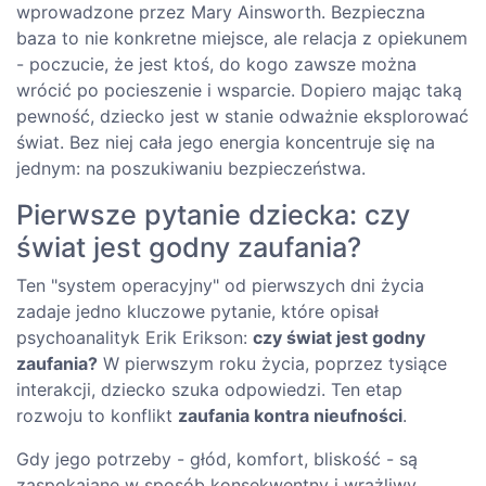
wprowadzone przez Mary Ainsworth. Bezpieczna
baza to nie konkretne miejsce, ale relacja z opiekunem
- poczucie, że jest ktoś, do kogo zawsze można
wrócić po pocieszenie i wsparcie. Dopiero mając taką
pewność, dziecko jest w stanie odważnie eksplorować
świat. Bez niej cała jego energia koncentruje się na
jednym: na poszukiwaniu bezpieczeństwa.
Pierwsze pytanie dziecka: czy
świat jest godny zaufania?
Ten "system operacyjny" od pierwszych dni życia
zadaje jedno kluczowe pytanie, które opisał
psychoanalityk Erik Erikson:
czy świat jest godny
zaufania?
W pierwszym roku życia, poprzez tysiące
interakcji, dziecko szuka odpowiedzi. Ten etap
rozwoju to konflikt
zaufania kontra nieufności
.
Gdy jego potrzeby - głód, komfort, bliskość - są
zaspokajane w sposób konsekwentny i wrażliwy,