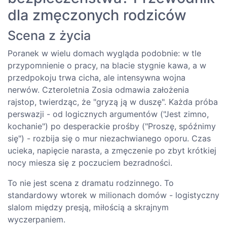
dla zmęczonych rodziców
Scena z życia
Poranek w wielu domach wygląda podobnie: w tle
przypomnienie o pracy, na blacie stygnie kawa, a w
przedpokoju trwa cicha, ale intensywna wojna
nerwów. Czteroletnia Zosia odmawia założenia
rajstop, twierdząc, że "gryzą ją w duszę". Każda próba
perswazji - od logicznych argumentów ("Jest zimno,
kochanie") po desperackie prośby ("Proszę, spóźnimy
się") - rozbija się o mur niezachwianego oporu. Czas
ucieka, napięcie narasta, a zmęczenie po zbyt krótkiej
nocy miesza się z poczuciem bezradności.
To nie jest scena z dramatu rodzinnego. To
standardowy wtorek w milionach domów - logistyczny
slalom między presją, miłością a skrajnym
wyczerpaniem.