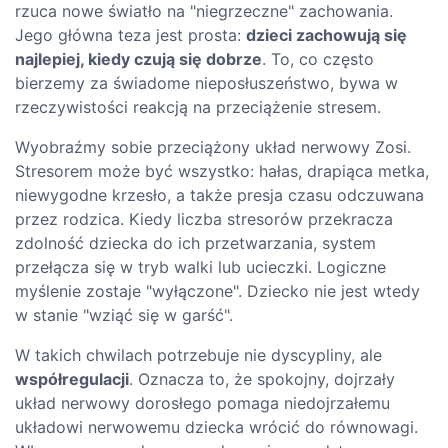
rzuca nowe światło na "niegrzeczne" zachowania.
Jego główna teza jest prosta:
dzieci zachowują się
najlepiej, kiedy czują się dobrze
. To, co często
bierzemy za świadome nieposłuszeństwo, bywa w
rzeczywistości reakcją na przeciążenie stresem.
Wyobraźmy sobie przeciążony układ nerwowy Zosi.
Stresorem może być wszystko: hałas, drapiąca metka,
niewygodne krzesło, a także presja czasu odczuwana
przez rodzica. Kiedy liczba stresorów przekracza
zdolność dziecka do ich przetwarzania, system
przełącza się w tryb walki lub ucieczki. Logiczne
myślenie zostaje "wyłączone". Dziecko nie jest wtedy
w stanie "wziąć się w garść".
W takich chwilach potrzebuje nie dyscypliny, ale
współregulacji
. Oznacza to, że spokojny, dojrzały
układ nerwowy dorosłego pomaga niedojrzałemu
układowi nerwowemu dziecka wrócić do równowagi.