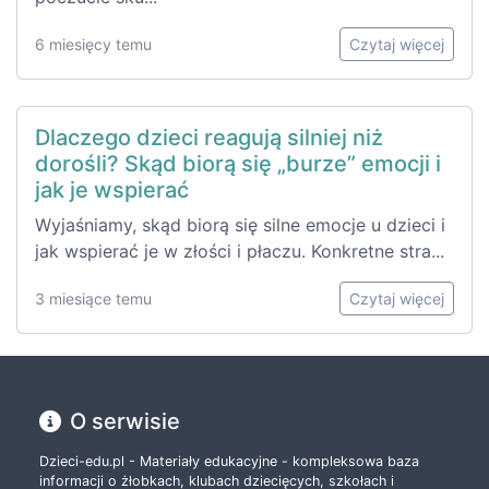
6 miesięcy temu
Czytaj więcej
Dlaczego dzieci reagują silniej niż
dorośli? Skąd biorą się „burze” emocji i
jak je wspierać
Wyjaśniamy, skąd biorą się silne emocje u dzieci i
jak wspierać je w złości i płaczu. Konkretne stra...
3 miesiące temu
Czytaj więcej
O serwisie
Dzieci-edu.pl - Materiały edukacyjne - kompleksowa baza
informacji o żłobkach, klubach dziecięcych, szkołach i