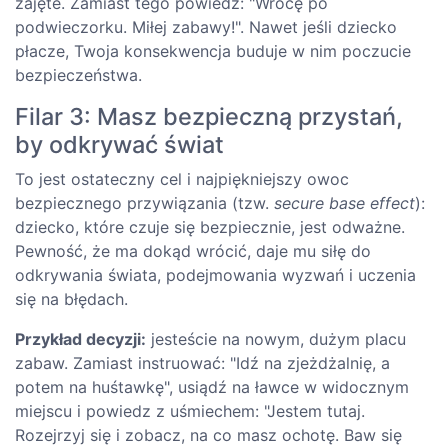
zajęte. Zamiast tego powiedz: "Wrócę po
podwieczorku. Miłej zabawy!". Nawet jeśli dziecko
płacze, Twoja konsekwencja buduje w nim poczucie
bezpieczeństwa.
Filar 3: Masz bezpieczną przystań,
by odkrywać świat
To jest ostateczny cel i najpiękniejszy owoc
bezpiecznego przywiązania (tzw.
secure base effect
):
dziecko, które czuje się bezpiecznie, jest odważne.
Pewność, że ma dokąd wrócić, daje mu siłę do
odkrywania świata, podejmowania wyzwań i uczenia
się na błędach.
Przykład decyzji:
jesteście na nowym, dużym placu
zabaw. Zamiast instruować: "Idź na zjeżdżalnię, a
potem na huśtawkę", usiądź na ławce w widocznym
miejscu i powiedz z uśmiechem: "Jestem tutaj.
Rozejrzyj się i zobacz, na co masz ochotę. Baw się