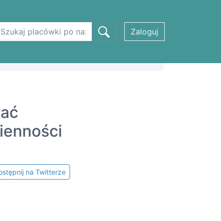
Zaloguj
rać
ienności
stępnij na Twitterze