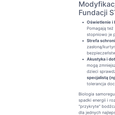
Modyfikacj
Fundacji 
Oświetlenie i
Pomagają też
stopniowo je p
Strefa schroni
zasłoną/kurty
bezpieczeńst
Akustyka i do
mogą zmniejsz
dzieci sprawd
specjalistą (n
tolerancja do
Biologia samoregu
spadki energii i r
"przykryte" bodźc
dla jednych najlep