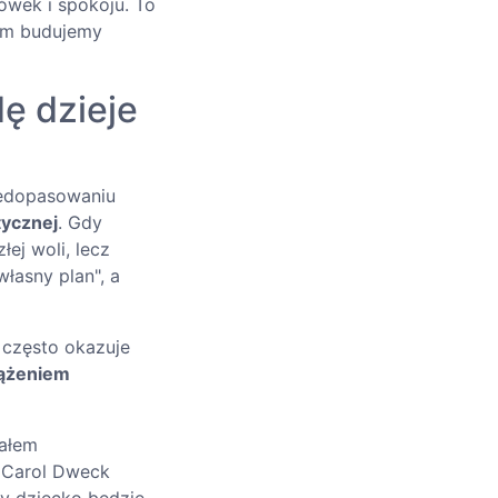
ówek i spokoju. To
rym budujemy
ę dzieje
iedopasowaniu
tycznej
. Gdy
ej woli, lecz
łasny plan", a
 często okazuje
iążeniem
iałem
) Carol Dweck