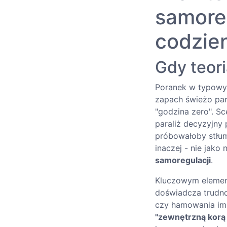
samore
codzie
Gdy teori
Poranek w typowym
zapach świeżo par
"godzina zero". Sc
paraliż decyzyjny
próbowałoby stłu
inaczej - nie jako 
samoregulacji
.
Kluczowym element
doświadcza trudno
czy hamowania imp
"zewnętrzną korą