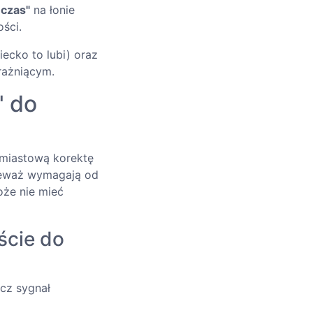
 czas"
na łonie
ści.
iecko to lubi) oraz
rażniącym.
" do
hmiastową korektę
nieważ wymagają od
że nie mieć
ście do
ecz sygnał