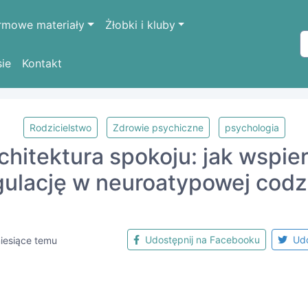
rmowe materiały
Żłobki i kluby
sie
Kontakt
Rodzicielstwo
Zdrowie psychiczne
psychologia
chitektura spokoju: jak wspie
ulację w neuroatypowej codz
Udostępnij na Facebooku
Udo
iesiące temu