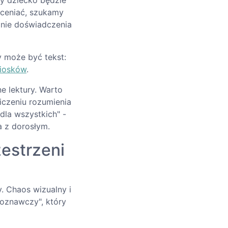
zy dziecko będzie
oceniać, szukamy
anie doświadczenia
 może być tekst:
niosków
.
 lektury. Warto
czeniu rozumienia
dla wszystkich" -
a z dorosłym.
estrzeni
. Chaos wizualny i
oznawczy", który