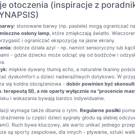
e otoczenia (inspiracje z poradn
SYNAPSIS)
 barwy:
stonowane barwy (np. pastele) mogą ograniczać n
mleczne osłony lamp
, które zmiękczają światło. Wieczor
rzygasić i ograniczać ekspozycję na jasne ekrany.
enia:
dobrze działa azyl - np. namiot sensoryczny lub kąc
nami - gdzie dziecko może odciąć się od bodźców i odzys
wa.
tyk:
miękkie dywany tłumią echo, a naturalne tkaniny pościel
ać dyskomfort u dzieci nadwrażliwych dotykowo. W przy
za się kołdra obciążeniowa -
dobór powinien być skonsul
p. terapeutą SI), a nie oparty wyłącznie na "procencie masy
cisku i wskazania bywają bardzo indywidualne.
lacji wymaga także dbania o rytm.
Regularne posiłki
pomag
ozdrażnienie (u części dzieci sygnały głodu są słabiej odczu
ami). Ruch bywa kluczowy, ale warto unikać jednego przepi
sze są sporty zespołowe, dla innych - pływanie, sztuki walki