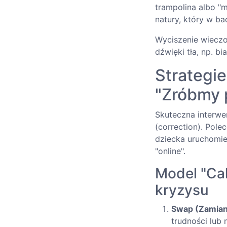
trampolina albo "
natury, który w b
Wyciszenie wieczor
dźwięki tła, np. b
Strategie
"Zróbmy 
Skuteczna interwe
(correction). Pol
dziecka uruchomi
"online".
Model "Ca
kryzysu
Swap (Zamian
trudności lub 