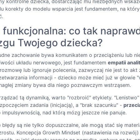
y kontrolne dziecka, dostarczając mu niezbędnych wskaz
lu korekty do modelu wsparcia jest fundamentem, na któ
ć.
 funkcjonalna: co tak naprawd
zgu Twojego dziecka?
rudne zachowanie bywa komunikatem o przeciążeniu lub n
wości układu nerwowego, jest fundamentem
empatii anali
ozmowę lub ignoruje polecenia, zazwyczaj nie jest to akt zł
zetwarzania informacji - dziecko może mieć już w głowie "w
 nagłej zmiany bywa dla niego poznawczym wstrząsem.
ządzać tą dynamiką, warto "rozbroić" etykiety. "Lenistwo"
ozpoczęciem zadania (inicjacją), a "brak szacunku" -
przec
 impulsywnością, nad którą mózg jeszcze nie panuje.
e błędy są nie tylko dopuszczalne, ale mogą stać się mater
rostu. Koncepcja Growth Mindset (nastawienia na rozwój