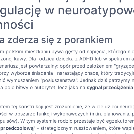
gulację w neuroatypow
nności
a zderza się z porankiem
 polskim mieszkaniu bywa gęsty od napięcia, którego ni
zonej kawy. Dla rodzica dziecka z ADHD lub w spektrum 
enariusz jest powtarzalny: opór przed założeniem "gryzącej
 przy wyborze śniadania i narastający chaos, który tradyc
mić wymuszaniem "posłuszeństwa". Jednak dziś patrzymy 
na pole bitwy o autorytet, lecz jako na
sygnał przeciążeni
em tej konstrukcji jest zrozumienie, że wiele dzieci neur
ści w obszarze funkcji wykonawczych (m.in. planowania, 
ulsów). W tym systemie rodzic przestaje być egzekutorem 
 przedczołową"
- strategicznym rusztowaniem, które wspie