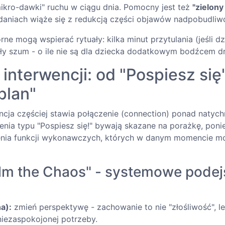
mikro-dawki" ruchu w ciągu dnia. Pomocny jest też
"zielony
adaniach wiąże się z redukcją części objawów nadpobudliwo
ne mogą wspierać rytuały: kilka minut przytulania (jeśli dz
iały szum - o ile nie są dla dziecka dodatkowym bodźcem d
 interwencji: od "Pospiesz się
plan"
ncja częściej stawia połączenie (connection) ponad natyc
ecenia typu "Pospiesz się!" bywają skazane na porażkę, po
enia funkcji wykonawczych, których w danym momencie mo
lm the Chaos" - systemowe podej
a):
zmień perspektywę - zachowanie to nie "złośliwość", l
niezaspokojonej potrzeby.