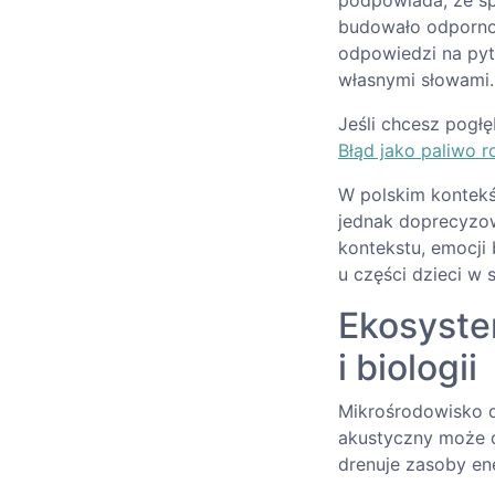
podpowiada, że sp
budowało odpornoś
odpowiedzi na pyt
własnymi słowami.
Jeśli chcesz pogł
Błąd jako paliwo 
W polskim kontekś
jednak doprecyzo
kontekstu, emocji 
u części dzieci w
Ekosyste
i biologii
Mikrośrodowisko d
akustyczny może d
drenuje zasoby ene