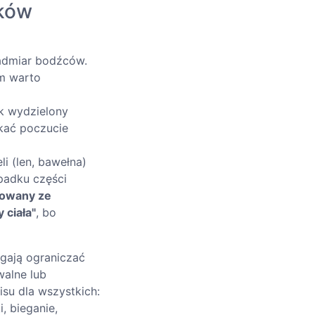
ików
admiar bodźców.
em warto
ik wydzielony
kać poczucie
i (len, bawełna)
padku części
towany ze
 ciała"
, bo
ają ograniczać
walne lub
su dla wszystkich:
, bieganie,