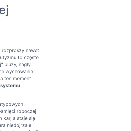
ej
e rozproszy nawet
autyzmu to często
" bluzy, nagły
yjne wychowanie
na ten moment
a systemu
oatypowych
pamięci roboczej
kar, a staje się
ra niedojrzałe