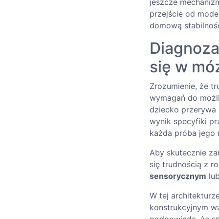
jeszcze mechanizm
przejście od mode
domową stabilnoś
Diagnoza
się w mó
Zrozumienie, że t
wymagań do możli
dziecko przerywa r
wynik specyfiki pr
każda próba jego
Aby skutecznie zar
się trudnością z r
sensorycznym
lub
W tej architekturz
konstrukcyjnym wz