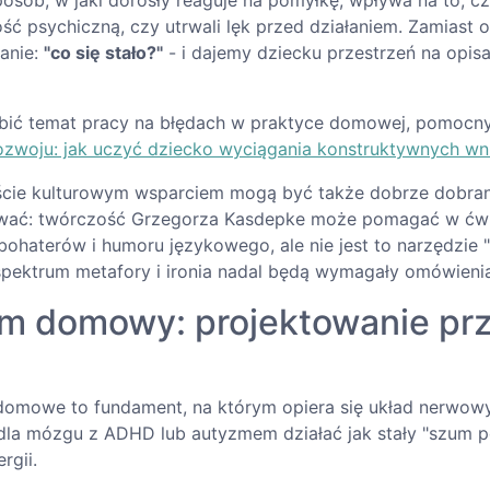
osób, w jaki dorosły reaguje na pomyłkę, wpływa na to, c
ć psychiczną, czy utrwali lęk przed działaniem. Zamiast 
anie:
"co się stało?"
- i dajemy dziecku przestrzeń na opis
ębić temat pracy na błędach w praktyce domowej, pomocny
rozwoju: jak uczyć dziecko wyciągania konstruktywnych w
cie kulturowym wsparciem mogą być także dobrze dobrane
wać: twórczość Grzegorza Kasdepke może pomagać w ćwi
bohaterów i humoru językowego, ale nie jest to narzędzie "
 spektrum metafory i ironia nadal będą wymagały omówieni
m domowy: projektowanie prz
omowe to fundament, na którym opiera się układ nerwowy
la mózgu z ADHD lub autyzmem działać jak stały "szum p
rgii.