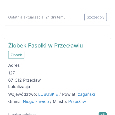
Ostatnia aktualizacja: 24 dni temu
Szczegóły
Żłobek Fasolki w Przecławiu
Żłobek
Adres
127
67-312 Przecław
Lokalizacja
Województwo:
LUBUSKIE
/ Powiat:
żagański
Gmina:
Niegosławice
/ Miasto:
Przecław
Liczba miejsc:
45