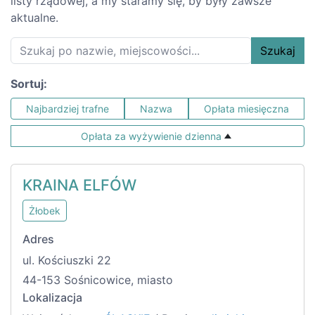
listy rządowej, a my staramy się, by były zawsze
aktualne.
Szukaj
Sortuj:
Najbardziej trafne
Nazwa
Opłata miesięczna
Opłata za wyżywienie dzienna
KRAINA ELFÓW
Żłobek
Adres
ul. Kościuszki 22
44-153 Sośnicowice, miasto
Lokalizacja