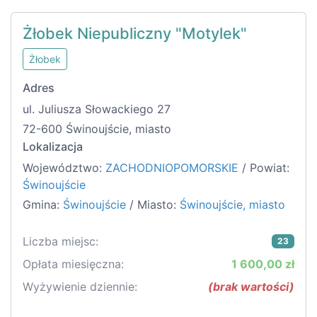
Żłobek Niepubliczny "Motylek"
Żłobek
Adres
ul. Juliusza Słowackiego 27
72-600 Świnoujście, miasto
Lokalizacja
Województwo:
ZACHODNIOPOMORSKIE
/ Powiat:
Świnoujście
Gmina:
Świnoujście
/ Miasto:
Świnoujście, miasto
Liczba miejsc:
23
Opłata miesięczna:
1 600,00 zł
Wyżywienie dziennie:
(brak wartości)