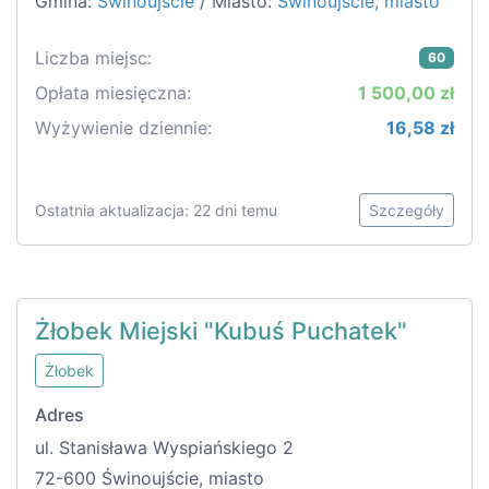
Gmina:
Świnoujście
/ Miasto:
Świnoujście, miasto
Liczba miejsc:
60
Opłata miesięczna:
1 500,00 zł
Wyżywienie dziennie:
16,58 zł
Ostatnia aktualizacja: 22 dni temu
Szczegóły
Żłobek Miejski "Kubuś Puchatek"
Żłobek
Adres
ul. Stanisława Wyspiańskiego 2
72-600 Świnoujście, miasto