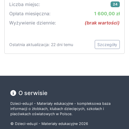
Liczba miejsc:
24
Opłata miesięczna:
1 600,00 zł
Wyżywienie dziennie:
(brak wartości)
Ostatnia aktualizacja: 22 dni temu
Szczegóły
O serwisie
Dzieci-edu.pl - Materiały edukacyjne - kompleksowa baza
informacji o żłobkach, klubach dziecięcych, szkołach i
placówkach oświatowych w Polsce.
© Dzieci-edu.pl - Materiały edukacyjne 2026