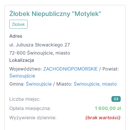
Żłobek Niepubliczny "Motylek"
Żłobek
Adres
ul. Juliusza Słowackiego 27
72-600 Świnoujście, miasto
Lokalizacja
Województwo:
ZACHODNIOPOMORSKIE
/ Powiat:
Świnoujście
Gmina:
Świnoujście
/ Miasto:
Świnoujście, miasto
Liczba miejsc:
23
Opłata miesięczna:
1 600,00 zł
Wyżywienie dziennie:
(brak wartości)