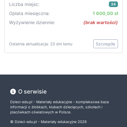
Liczba miejsc:
24
Opłata miesięczna:
1 600,00 zł
Wyżywienie dziennie:
(brak wartości)
Ostatnia aktualizacja: 23 dni temu
Szczegóły
O serwisie
Dzieci-edu.pl - Materiały edukacyjne - kompleksowa baza
informacji o żłobkach, klubach dziecięcych, szkołach i
placówkach oświatowych w Polsce.
© Dzieci-edu.pl - Materiały edukacyjne 2026