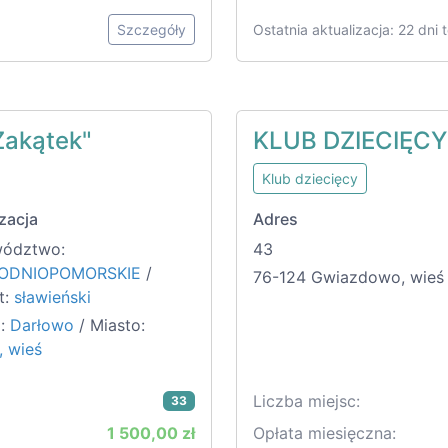
Szczegóły
Ostatnia aktualizacja: 22 dni
Zakątek"
KLUB DZIECIĘC
Klub dziecięcy
zacja
Adres
ództwo:
43
ODNIOPOMORSKIE
/
76-124 Gwiazdowo, wieś
t:
sławieński
:
Darłowo
/ Miasto:
, wieś
Liczba miejsc:
33
1 500,00 zł
Opłata miesięczna: