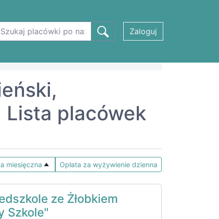
Zaloguj
ieński,
Lista placówek
ta miesięczna
Opłata za wyżywienie dzienna
edszkole ze Żłobkiem
y Szkole"