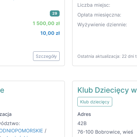
Liczba miejsc:
29
Opłata miesięczna:
1 500,00 zł
Wyżywienie dziennie:
10,00 zł
Szczegóły
Ostatnia aktualizacja: 22 dni
ie
Klub Dziecięcy 
Klub dziecięcy
zacja
Adres
ództwo:
42B
ODNIOPOMORSKIE
/
76-100 Bobrowice, wieś