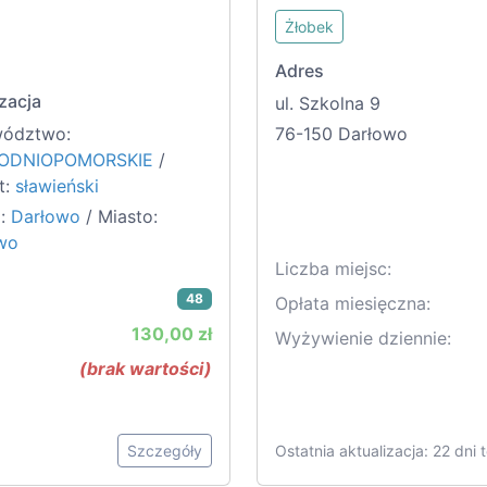
Żłobek
Adres
zacja
ul. Szkolna 9
ództwo:
76-150 Darłowo
ODNIOPOMORSKIE
/
t:
sławieński
:
Darłowo
/ Miasto:
wo
Liczba miejsc:
48
Opłata miesięczna:
130,00 zł
Wyżywienie dziennie:
(brak wartości)
Szczegóły
Ostatnia aktualizacja: 22 dni