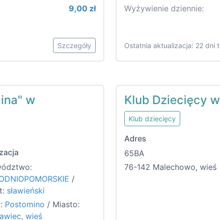
9,00 zł
Wyżywienie dziennie:
Szczegóły
Ostatnia aktualizacja: 22 dni
ina" w
Klub Dziecięcy 
Klub dziecięcy
Adres
zacja
65BA
ództwo:
76-142 Malechowo, wieś
ODNIOPOMORSKIE
/
t:
sławieński
:
Postomino
/ Miasto:
awiec, wieś