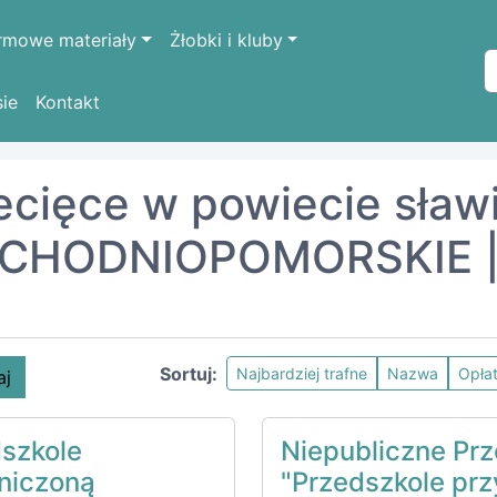
rmowe materiały
Żłobki i kluby
sie
Kontakt
ODNIOPOMORSKIE
sławieński
iecięce w powiecie sław
CHODNIOPOMORSKIE | 
Sortuj:
Najbardziej trafne
Nazwa
Opła
aj
dszkole
Niepubliczne Prz
niczoną
"Przedszkole prz