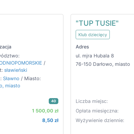
"TUP TUSIE"
Klub dziecięcy
zacja
Adres
ództwo:
ul. mjra Hubala 8
ODNIOPOMORSKIE
/
76-150 Darłowo, miasto
t:
sławieński
:
Sławno
/ Miasto:
o, miasto
Liczba miejsc:
40
1 500,00 zł
Opłata miesięczna:
8,50 zł
Wyżywienie dziennie: