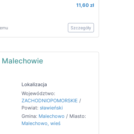
11,60 zł
 temu
Szczegóły
w Malechowie
Lokalizacja
Województwo:
ZACHODNIOPOMORSKIE
/
Powiat:
sławieński
Gmina:
Malechowo
/ Miasto:
Malechowo, wieś