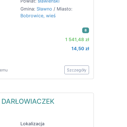
Powiat:
sławieński
Gmina:
Sławno
/ Miasto:
Bobrowice, wieś
8
1 541,48 zł
14,50 zł
 temu
Szczegóły
Y DARŁOWIACZEK
Lokalizacja