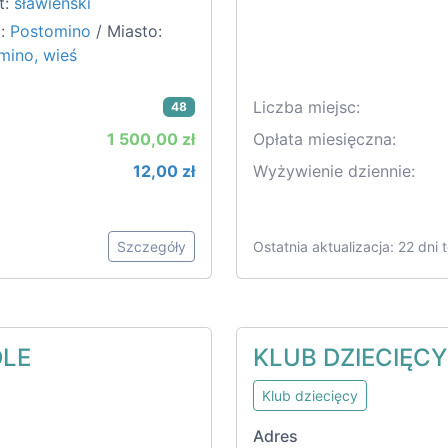
t:
sławieński
:
Postomino
/ Miasto:
mino, wieś
Liczba miejsc:
48
1 500,00 zł
Opłata miesięczna:
12,00 zł
Wyżywienie dziennie:
Szczegóły
Ostatnia aktualizacja: 22 dni
OLE
KLUB DZIECIĘC
Klub dziecięcy
Adres