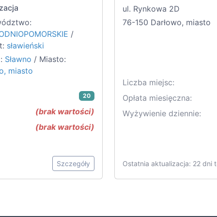
zacja
ul. Rynkowa 2D
ództwo:
76-150 Darłowo, miasto
ODNIOPOMORSKIE
/
t:
sławieński
:
Sławno
/ Miasto:
o, miasto
Liczba miejsc:
20
Opłata miesięczna:
(brak wartości)
Wyżywienie dziennie:
(brak wartości)
Szczegóły
Ostatnia aktualizacja: 22 dni