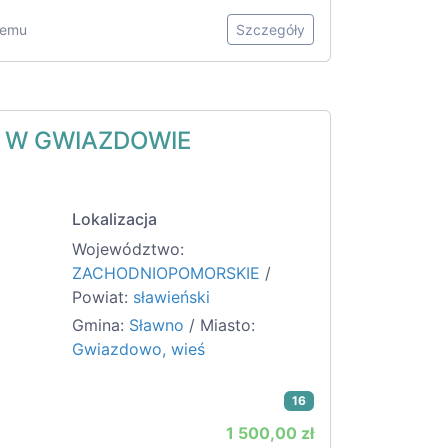
 temu
Szczegóły
Y W GWIAZDOWIE
Lokalizacja
Województwo:
ZACHODNIOPOMORSKIE
/
Powiat:
sławieński
Gmina:
Sławno
/ Miasto:
Gwiazdowo, wieś
16
1 500,00 zł