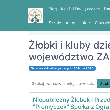
Blog
Książki Dwujęzyczne
Da
Szkoły i przedszkola
O serwi
Strona domowa
Województwa
ZACH
Żłobki i kluby dz
województwo ZA
Ostatnia aktualizacja danych: 14 lipca 2026
Szuk
Niepubliczny Żłobek i Prze
"Promyczek" Spółka z Ogra