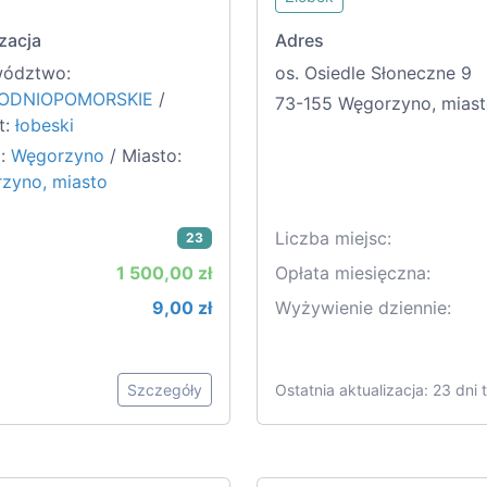
zacja
Adres
ództwo:
os. Osiedle Słoneczne 9
ODNIOPOMORSKIE
/
73-155 Węgorzyno, mias
t:
łobeski
:
Węgorzyno
/ Miasto:
zyno, miasto
Liczba miejsc:
23
1 500,00 zł
Opłata miesięczna:
9,00 zł
Wyżywienie dziennie:
Szczegóły
Ostatnia aktualizacja: 23 dni