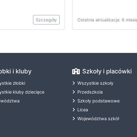
Szczegóły
Ostatnia aktualizacja: 6 mies
obki i kluby
Szkoły i placówki
stkie żłobki
Wszystkie szkoły
stkie kluby dziecięce
Przedszkola
ewództwa
Szkoły podstawowe
Licea
Województwa szkół