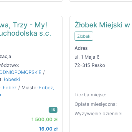
wa, Trzy - My!
Żłobek Miejski w
uchodolska s.c.
Żłobek
Adres
zacja
ul. 1 Maja 6
ództwo:
72-315 Resko
ODNIOPOMORSKIE
/
t:
łobeski
:
Łobez
/ Miasto:
Łobez,
o
Liczba miejsc:
Opłata miesięczna:
15
Wyżywienie dziennie:
1 500,00 zł
16,00 zł