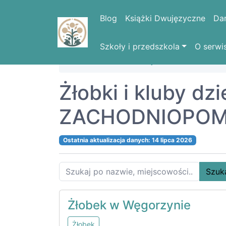
Blog
Książki Dwujęzyczne
Da
Szkoły i przedszkola
O serwi
Strona domowa
Województwa
ZACH
Żłobki i kluby d
ZACHODNIOPOMOR
Ostatnia aktualizacja danych: 14 lipca 2026
Szuk
Żłobek w Węgorzynie
Żłobek