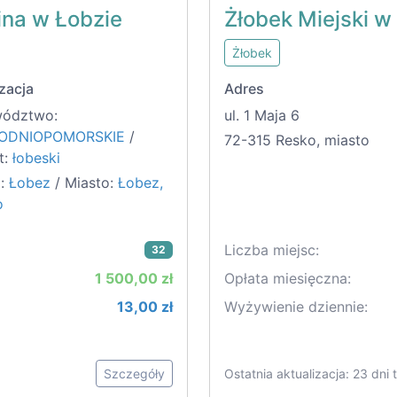
ina w Łobzie
Żłobek Miejski w
Żłobek
zacja
Adres
ództwo:
ul. 1 Maja 6
ODNIOPOMORSKIE
/
72-315 Resko, miasto
t:
łobeski
:
Łobez
/ Miasto:
Łobez,
o
Liczba miejsc:
32
1 500,00 zł
Opłata miesięczna:
13,00 zł
Wyżywienie dziennie:
Szczegóły
Ostatnia aktualizacja: 23 dni