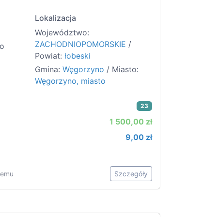
Lokalizacja
Województwo:
ZACHODNIOPOMORSKIE
/
to
Powiat:
łobeski
Gmina:
Węgorzyno
/ Miasto:
Węgorzyno, miasto
23
1 500,00 zł
9,00 zł
 temu
Szczegóły