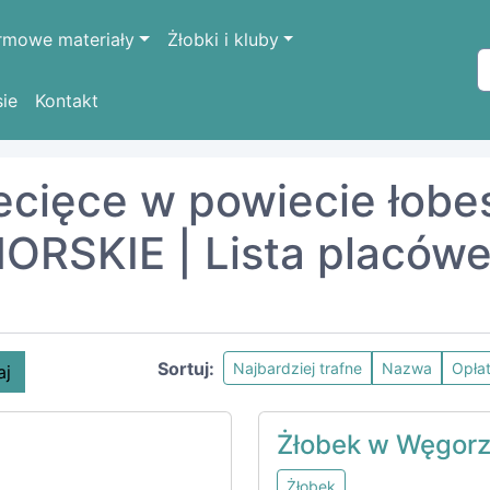
rmowe materiały
Żłobki i kluby
sie
Kontakt
ODNIOPOMORSKIE
łobeski
ziecięce w powiecie łob
SKIE | Lista placów
Sortuj:
Najbardziej trafne
Nazwa
Opła
aj
Żłobek w Węgorz
Żłobek