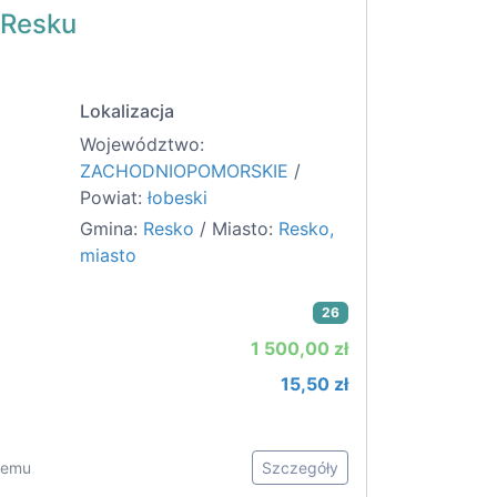
 Resku
Lokalizacja
Województwo:
ZACHODNIOPOMORSKIE
/
Powiat:
łobeski
Gmina:
Resko
/ Miasto:
Resko,
miasto
26
1 500,00 zł
15,50 zł
 temu
Szczegóły