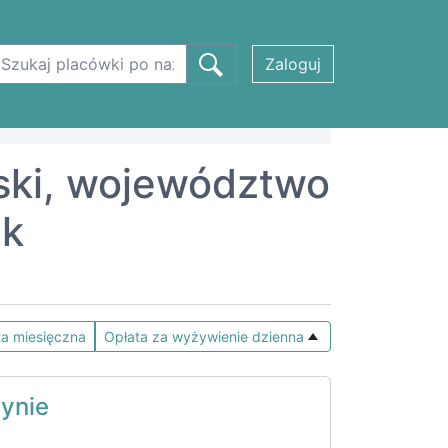
Zaloguj
eski, województwo
ek
ta miesięczna
Opłata za wyżywienie dzienna
ynie