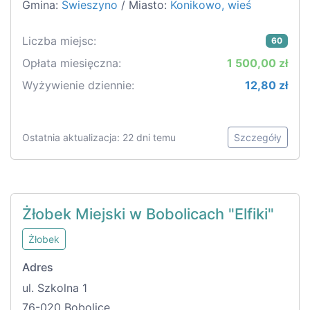
Gmina:
Świeszyno
/ Miasto:
Konikowo, wieś
Liczba miejsc:
60
Opłata miesięczna:
1 500,00 zł
Wyżywienie dziennie:
12,80 zł
Ostatnia aktualizacja: 22 dni temu
Szczegóły
Żłobek Miejski w Bobolicach "Elfiki"
Żłobek
Adres
ul. Szkolna 1
76-020 Bobolice