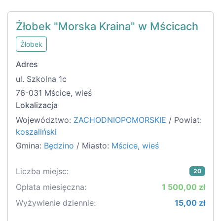
Żłobek "Morska Kraina" w Mścicach
Żłobek
Adres
ul. Szkolna 1c
76-031 Mścice, wieś
Lokalizacja
Województwo:
ZACHODNIOPOMORSKIE
/ Powiat:
koszaliński
Gmina:
Będzino
/ Miasto:
Mścice, wieś
Liczba miejsc:
20
Opłata miesięczna:
1 500,00 zł
Wyżywienie dziennie:
15,00 zł