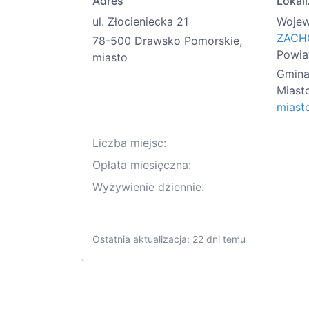
Adres
Lokali
ul. Złocieniecka 21
Wojew
ZACH
78-500 Drawsko Pomorskie,
Powia
miasto
Gmina
Miast
miast
Liczba miejsc:
Opłata miesięczna:
Wyżywienie dziennie:
Ostatnia aktualizacja: 22 dni temu