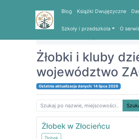
Blog
Książki Dwujęzyczne
Da
Szkoły i przedszkola
O serwi
Strona domowa
Województwa
ZACH
Żłobki i kluby dz
województwo ZA
Ostatnia aktualizacja danych: 14 lipca 2026
Szuk
Żłobek w Złocieńcu
Żłobek