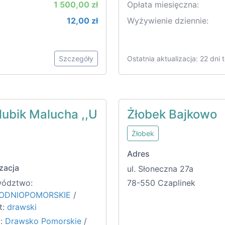
1 500,00 zł
Opłata miesięczna:
12,00 zł
Wyżywienie dziennie:
Szczegóły
Ostatnia aktualizacja: 22 dni
ubik Malucha ,,U
Żłobek Bajkowo
Żłobek
Adres
zacja
ul. Słoneczna 27a
ództwo:
78-550 Czaplinek
ODNIOPOMORSKIE
/
t:
drawski
:
Drawsko Pomorskie
/