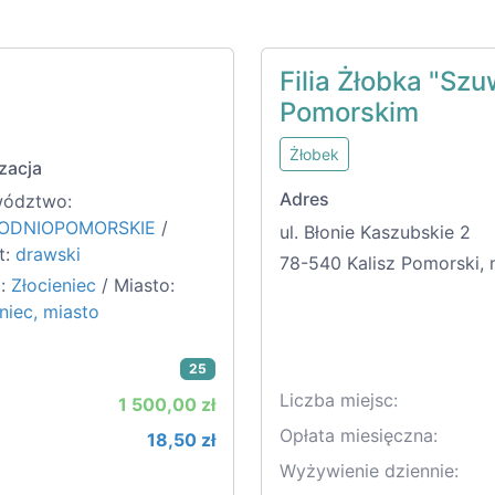
Filia Żłobka "Sz
Pomorskim
Żłobek
zacja
Adres
ództwo:
ODNIOPOMORSKIE
/
ul. Błonie Kaszubskie 2
t:
drawski
78-540 Kalisz Pomorski, 
:
Złocieniec
/ Miasto:
niec, miasto
25
Liczba miejsc:
1 500,00 zł
Opłata miesięczna:
18,50 zł
Wyżywienie dziennie: