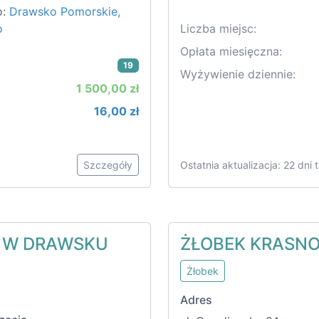
o:
Drawsko Pomorskie,
o
Liczba miejsc:
Opłata miesięczna:
19
Wyżywienie dziennie:
1 500,00 zł
16,00 zł
Szczegóły
Ostatnia aktualizacja: 22 dni
A W DRAWSKU
ŻŁOBEK KRASN
Żłobek
Adres