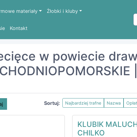
rmowe materiały
Żłobki i kluby
sie
Kontakt
ODNIOPOMORSKIE
drawski
iecięce w powiecie draw
CHODNIOPOMORSKIE | 
Sortuj:
Najbardziej trafne
Nazwa
Opła
aj
KLUBIK MALUCHA
CHILKO