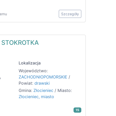
 temu
Szczegóły
Y STOKROTKA
Lokalizacja
Województwo:
ZACHODNIOPOMORSKIE
/
o
Powiat:
drawski
Gmina:
Złocieniec
/ Miasto:
Złocieniec, miasto
15