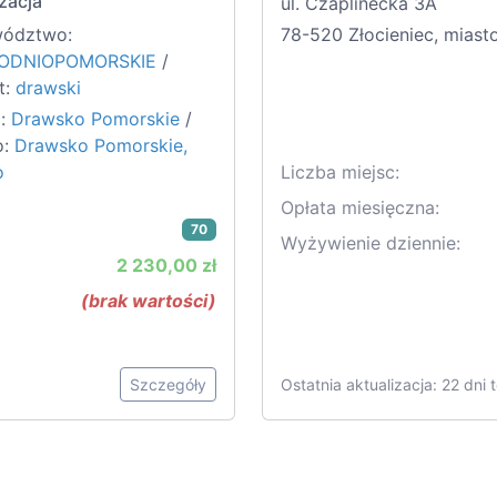
zacja
ul. Czaplinecka 3A
ództwo:
78-520 Złocieniec, miast
ODNIOPOMORSKIE
/
t:
drawski
:
Drawsko Pomorskie
/
o:
Drawsko Pomorskie,
o
Liczba miejsc:
Opłata miesięczna:
70
Wyżywienie dziennie:
2 230,00 zł
(brak wartości)
Szczegóły
Ostatnia aktualizacja: 22 dni