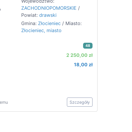
Województwo:
ZACHODNIOPOMORSKIE
/
o
Powiat:
drawski
Gmina:
Złocieniec
/ Miasto:
Złocieniec, miasto
48
2 250,00 zł
18,00 zł
 temu
Szczegóły