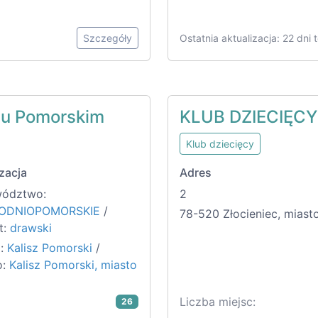
Szczegóły
Ostatnia aktualizacja: 22 dni
zu Pomorskim
KLUB DZIECIĘC
Klub dziecięcy
zacja
Adres
ództwo:
2
ODNIOPOMORSKIE
/
78-520 Złocieniec, miast
t:
drawski
:
Kalisz Pomorski
/
o:
Kalisz Pomorski, miasto
Liczba miejsc:
26