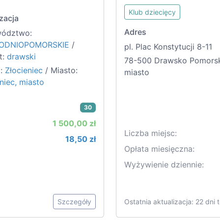
Klub dziecięcy
zacja
Adres
ództwo:
ODNIOPOMORSKIE
/
pl. Plac Konstytucji 8-11
t:
drawski
78-500 Drawsko Pomorsk
:
Złocieniec
/ Miasto:
miasto
niec, miasto
30
1 500,00 zł
Liczba miejsc:
18,50 zł
Opłata miesięczna:
Wyżywienie dziennie:
Szczegóły
Ostatnia aktualizacja: 22 dni