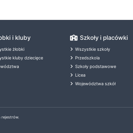
obki i kluby
Szkoły i placówki
stkie żłobki
Wszystkie szkoły
stkie kluby dziecięce
Przedszkola
ewództwa
Szkoły podstawowe
Licea
Województwa szkół
 rejestrów.