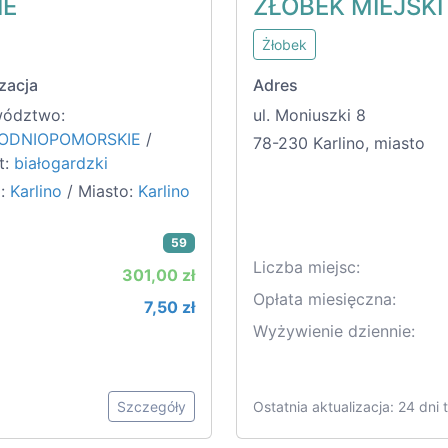
IE
ŻŁOBEK MIEJSKI
Żłobek
zacja
Adres
ództwo:
ul. Moniuszki 8
ODNIOPOMORSKIE
/
78-230 Karlino, miasto
t:
białogardzki
:
Karlino
/ Miasto:
Karlino
59
Liczba miejsc:
301,00 zł
Opłata miesięczna:
7,50 zł
Wyżywienie dziennie:
Szczegóły
Ostatnia aktualizacja: 24 dni