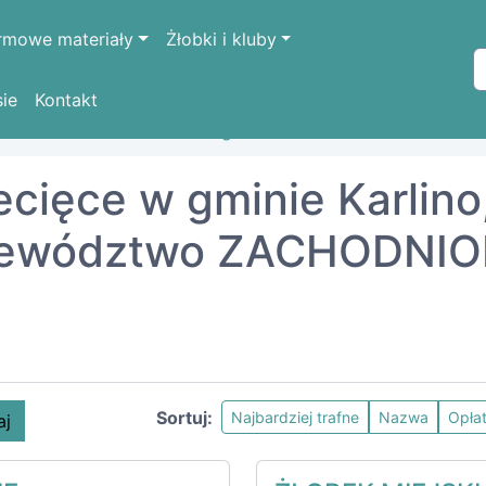
rmowe materiały
Żłobki i kluby
sie
Kontakt
ODNIOPOMORSKIE
białogardzki
Karlino
iecięce w gminie Karlino
województwo ZACHODNI
Sortuj:
Najbardziej trafne
Nazwa
Opła
aj