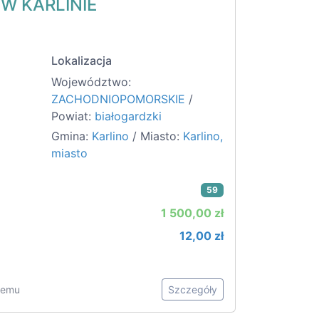
 W KARLINIE
Lokalizacja
Województwo:
ZACHODNIOPOMORSKIE
/
Powiat:
białogardzki
Gmina:
Karlino
/ Miasto:
Karlino,
miasto
59
1 500,00 zł
12,00 zł
 temu
Szczegóły