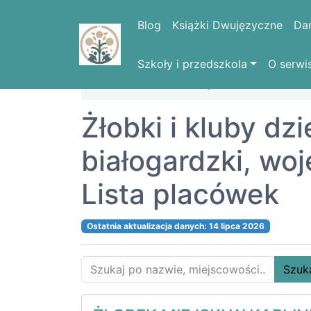
Blog
Książki Dwujęzyczne
Da
Szkoły i przedszkola
O serwi
Strona domowa
Województwa
ZACH
Żłobki i kluby dz
białogardzki, 
Lista placówek
Ostatnia aktualizacja danych: 14 lipca 2026
Szuk