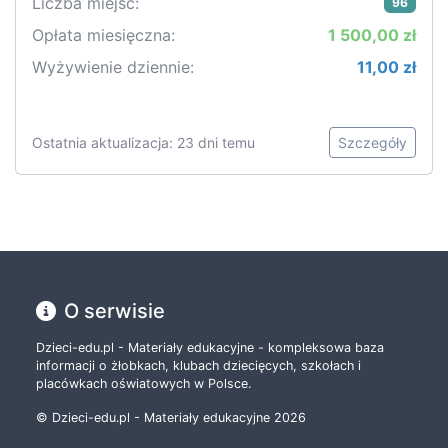
Liczba miejsc:
96
Opłata miesięczna:
1 500,00 zł
Wyżywienie dziennie:
11,00 zł
Ostatnia aktualizacja: 23 dni temu
Szczegóły
O serwisie
Dzieci-edu.pl - Materiały edukacyjne - kompleksowa baza
informacji o żłobkach, klubach dziecięcych, szkołach i
placówkach oświatowych w Polsce.
© Dzieci-edu.pl - Materiały edukacyjne 2026