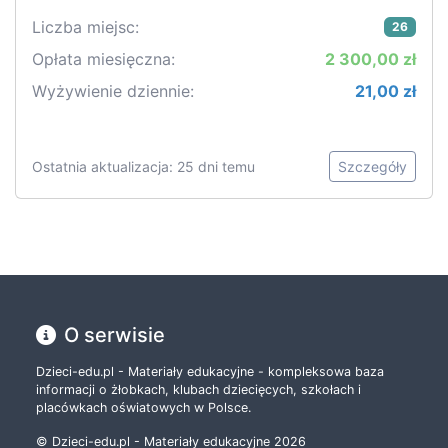
Liczba miejsc:
26
Opłata miesięczna:
2 300,00 zł
Wyżywienie dziennie:
21,00 zł
Ostatnia aktualizacja: 25 dni temu
Szczegóły
O serwisie
Dzieci-edu.pl - Materiały edukacyjne - kompleksowa baza
informacji o żłobkach, klubach dziecięcych, szkołach i
placówkach oświatowych w Polsce.
© Dzieci-edu.pl - Materiały edukacyjne 2026