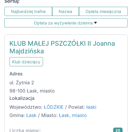
Sortuj:
Najbardziej trafne
Nazwa
Opłata miesięczna
Opłata za wyżywienie dzienna
KLUB MAŁEJ PSZCZÓŁKI II Joanna
Majdzińska
Klub dziecięcy
Adres
ul. Żytnia 2
98-100 Łask, miasto
Lokalizacja
Województwo:
ŁÓDZKIE
/ Powiat:
łaski
Gmina:
Łask
/ Miasto:
Łask, miasto
Liczba miejsc:
25