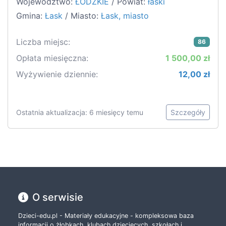
Województwo:
ŁÓDZKIE
/ Powiat:
łaski
Gmina:
Łask
/ Miasto:
Łask, miasto
Liczba miejsc:
86
Opłata miesięczna:
1 500,00 zł
Wyżywienie dziennie:
12,00 zł
Ostatnia aktualizacja: 6 miesięcy temu
Szczegóły
O serwisie
Dzieci-edu.pl - Materiały edukacyjne - kompleksowa baza
informacji o żłobkach, klubach dziecięcych, szkołach i