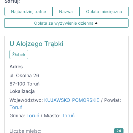
Sortuj:
Najbardziej trafne
Nazwa
Opłata miesięczna
Opłata za wyżywienie dzienna
U Alojzego Trąbki
Żłobek
Adres
ul. Okólna 26
87-100 Toruń
Lokalizacja
Województwo:
KUJAWSKO-POMORSKIE
/ Powiat:
Toruń
Gmina:
Toruń
/ Miasto:
Toruń
Liczba miejsc:
24