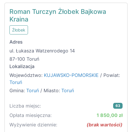
Roman Turczyn Żłobek Bajkowa
Kraina
Żłobek
Adres
ul. Łukasza Watzenrodego 14
87-100 Toruń
Lokalizacja
Województwo:
KUJAWSKO-POMORSKIE
/ Powiat:
Toruń
Gmina:
Toruń
/ Miasto:
Toruń
Liczba miejsc:
63
Opłata miesięczna:
1 850,00 zł
Wyżywienie dziennie:
(brak wartości)