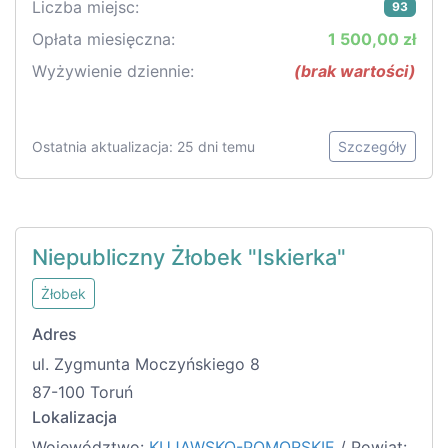
Liczba miejsc:
93
Opłata miesięczna:
1 500,00 zł
Wyżywienie dziennie:
(brak wartości)
Ostatnia aktualizacja: 25 dni temu
Szczegóły
Niepubliczny Żłobek "Iskierka"
Żłobek
Adres
ul. Zygmunta Moczyńskiego 8
87-100 Toruń
Lokalizacja
Województwo:
KUJAWSKO-POMORSKIE
/ Powiat: