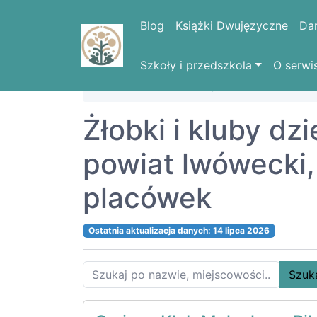
Blog
Książki Dwujęzyczne
Da
Szkoły i przedszkola
O serwi
Strona domowa
Województwa
DOLN
Żłobki i kluby dz
powiat lwówecki
placówek
Ostatnia aktualizacja danych: 14 lipca 2026
Szuk