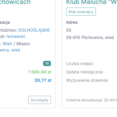
lchowicach
Klub Malucha "W
Klub dziecięcy
zacja
Adres
wództwo:
DOLNOŚLĄSKIE
50
iat:
lwówecki
59-610 Pilchowice, wieś
:
Wleń
/ Miasto:
wice, wieś
Liczba miejsc:
15
1 500,00 zł
Opłata miesięczna:
20,77 zł
Wyżywienie dziennie:
Szczegóły
Ostatnia aktualizacja: 25 dni