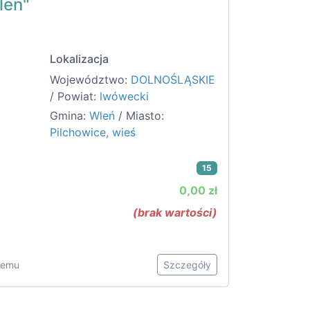
leń"
Lokalizacja
Województwo:
DOLNOŚLĄSKIE
/ Powiat:
lwówecki
Gmina:
Wleń
/ Miasto:
Pilchowice, wieś
15
0,00 zł
(brak wartości)
 temu
Szczegóły