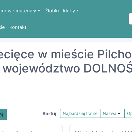
rmowe materiały
Żłobki i kluby
sie
Kontakt
OŚLĄSKIE
lwówecki
Pilchowice, wieś
iecięce w mieście Pilch
, województwo DOLNOŚL
Sortuj:
Najbardziej trafne
Nazwa
Op
aj