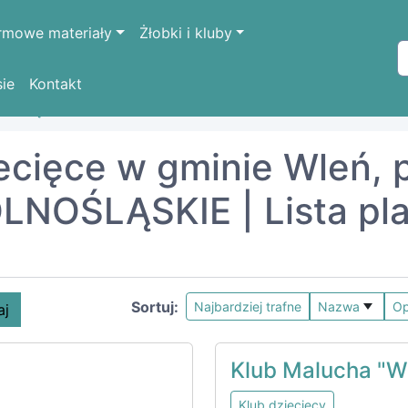
rmowe materiały
Żłobki i kluby
sie
Kontakt
OŚLĄSKIE
lwówecki
Wleń
iecięce w gminie Wleń, 
LNOŚLĄSKIE | Lista pl
Sortuj:
Najbardziej trafne
Nazwa
Op
aj
Klub Malucha "W
Klub dziecięcy