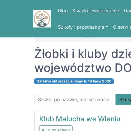
Blog
Książki Dwujęzyczne
Da
Szkoły i przedszkola
O serwi
Strona domowa
Województwa
DOLN
Żłobki i kluby dz
województwo DO
Ostatnia aktualizacja danych: 14 lipca 2026
Szuk
Klub Malucha we Wleniu
Klub dziecięcy