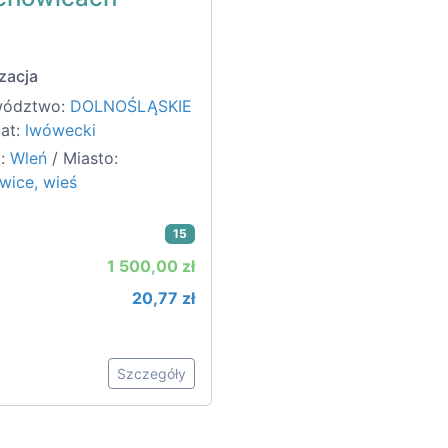
zacja
wództwo:
DOLNOŚLĄSKIE
iat:
lwówecki
:
Wleń
/ Miasto:
wice, wieś
15
1 500,00 zł
20,77 zł
Szczegóły