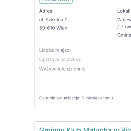
Adres
Lokali
ul. Szkolna 0
Woje
/ Pow
59-610 Wleń
Gmina
Liczba miejsc:
Opłata miesięczna:
Wyżywienie dziennie:
Ostatnia aktualizacja: 6 miesięcy temu
Gminny Klub Malucha w Pi