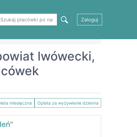
Zaloguj
powiat lwówecki,
acówek
łata miesięczna
Opłata za wyżywienie dzienna
leń"