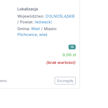
Lokalizacja
Województwo:
DOLNOŚLĄSKIE
/ Powiat:
lwówecki
Gmina:
Wleń
/ Miasto:
Pilchowice, wieś
15
0,00 zł
(brak wartości)
 temu
Szczegóły