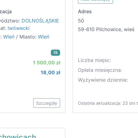
zacja
Adres
wództwo:
DOLNOŚLĄSKIE
50
iat:
lwówecki
59-610 Pilchowice, wieś
:
Wleń
/ Miasto:
Wleń
15
Liczba miejsc:
1 500,00 zł
Opłata miesięczna:
18,00 zł
Wyżywienie dziennie:
Szczegóły
Ostatnia aktualizacja: 23 dni
lchowicach