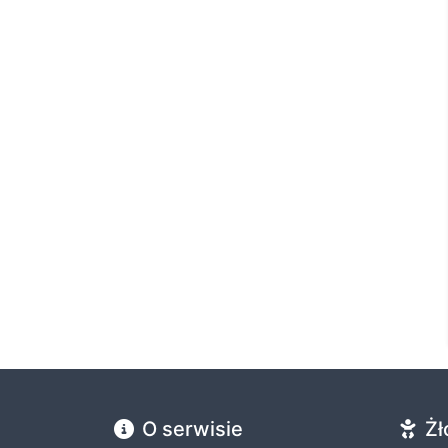
O serwisie
Żł