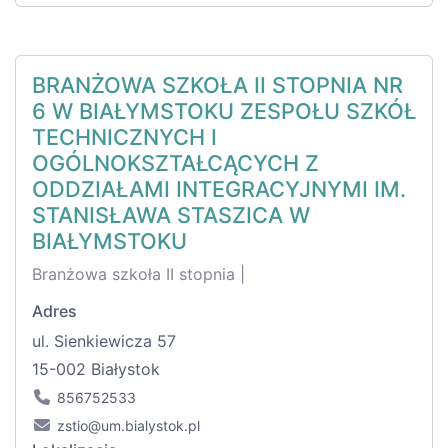
BRANŻOWA SZKOŁA II STOPNIA NR
6 W BIAŁYMSTOKU ZESPOŁU SZKÓŁ
TECHNICZNYCH I
OGÓLNOKSZTAŁCĄCYCH Z
ODDZIAŁAMI INTEGRACYJNYMI IM.
STANISŁAWA STASZICA W
BIAŁYMSTOKU
Branżowa szkoła II stopnia |
Adres
ul. Sienkiewicza 57
15-002 Białystok
856752533
zstio@um.bialystok.pl