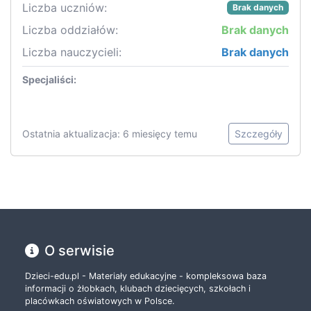
Liczba uczniów:
Brak danych
Liczba oddziałów:
Brak danych
Liczba nauczycieli:
Brak danych
Specjaliści:
Ostatnia aktualizacja: 6 miesięcy temu
Szczegóły
O serwisie
Dzieci-edu.pl - Materiały edukacyjne - kompleksowa baza
informacji o żłobkach, klubach dziecięcych, szkołach i
placówkach oświatowych w Polsce.