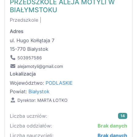
PRZEDSZKOLE ALEJA MOTYLI W
BIAŁYMSTOKU
Przedszkole |
Adres
ul. Hugo Kołłątaja 7
15-770 Białystok
503957586
alejamotyli@gmail.com
Lokalizacja
Województwo:
PODLASKIE
Powiat:
Białystok
Dyrektor: MARTA ŁOTKO
Liczba uczniów:
14
Liczba oddziałów:
Brak danych
Liczba nauczycieli:
Brak danych