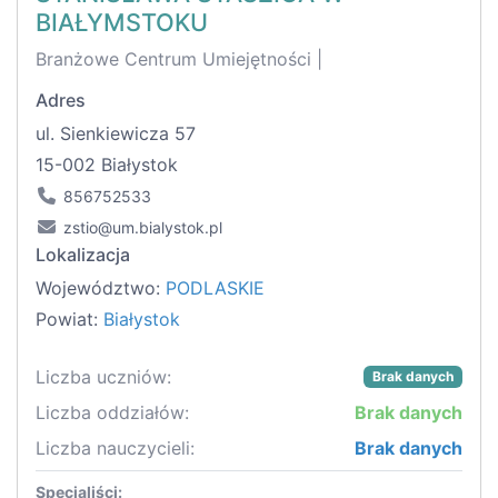
BIAŁYMSTOKU
Branżowe Centrum Umiejętności |
Adres
ul. Sienkiewicza 57
15-002 Białystok
856752533
zstio@um.bialystok.pl
Lokalizacja
Województwo:
PODLASKIE
Powiat:
Białystok
Liczba uczniów:
Brak danych
Liczba oddziałów:
Brak danych
Liczba nauczycieli:
Brak danych
Specjaliści: