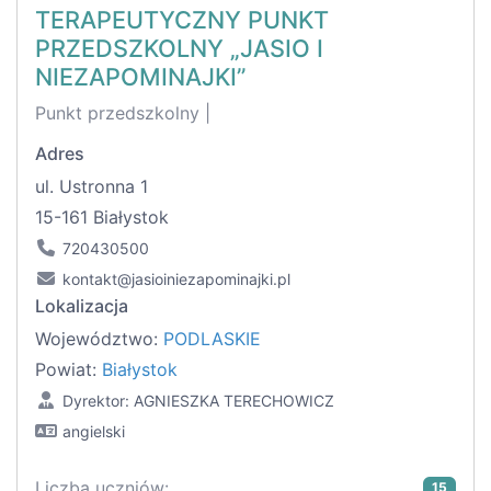
TERAPEUTYCZNY PUNKT
PRZEDSZKOLNY „JASIO I
NIEZAPOMINAJKI”
Punkt przedszkolny |
Adres
ul. Ustronna 1
15-161 Białystok
720430500
kontakt@jasioiniezapominajki.pl
Lokalizacja
Województwo:
PODLASKIE
Powiat:
Białystok
Dyrektor: AGNIESZKA TERECHOWICZ
angielski
Liczba uczniów:
15