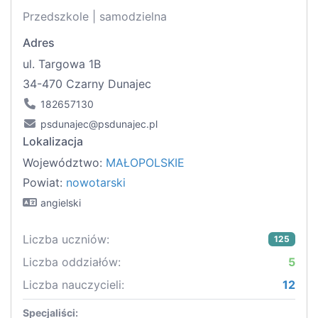
Przedszkole | samodzielna
Adres
ul. Targowa 1B
34-470 Czarny Dunajec
182657130
psdunajec@psdunajec.pl
Lokalizacja
Województwo:
MAŁOPOLSKIE
Powiat:
nowotarski
angielski
Liczba uczniów:
125
Liczba oddziałów:
5
Liczba nauczycieli:
12
Specjaliści: