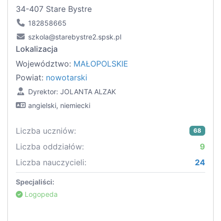
34-407 Stare Bystre
182858665
szkola@starebystre2.spsk.pl
Lokalizacja
Województwo:
MAŁOPOLSKIE
Powiat:
nowotarski
Dyrektor: JOLANTA ALZAK
angielski, niemiecki
Liczba uczniów:
68
Liczba oddziałów:
9
Liczba nauczycieli:
24
Specjaliści:
Logopeda