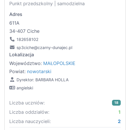
Punkt przedszkolny | samodzielna
Adres
611A
34-407 Ciche
182658102
sp3ciche@czarny-dunajec.pl
Lokalizacja
Województwo:
MAŁOPOLSKIE
Powiat:
nowotarski
Dyrektor: BARBARA HOLLA
angielski
Liczba uczniów:
18
Liczba oddziałów:
1
Liczba nauczycieli:
2