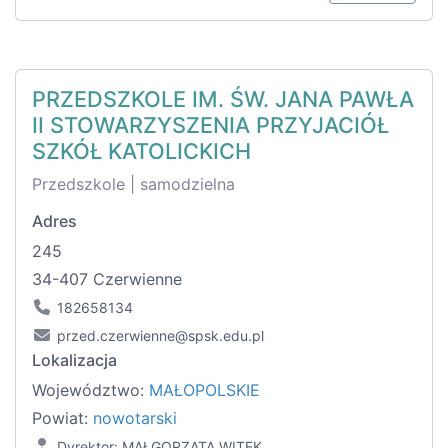
PRZEDSZKOLE IM. ŚW. JANA PAWŁA
II STOWARZYSZENIA PRZYJACIÓŁ
SZKÓŁ KATOLICKICH
Przedszkole | samodzielna
Adres
245
34-407 Czerwienne
182658134
przed.czerwienne@spsk.edu.pl
Lokalizacja
Województwo:
MAŁOPOLSKIE
Powiat:
nowotarski
Dyrektor: MAŁGORZATA WITEK