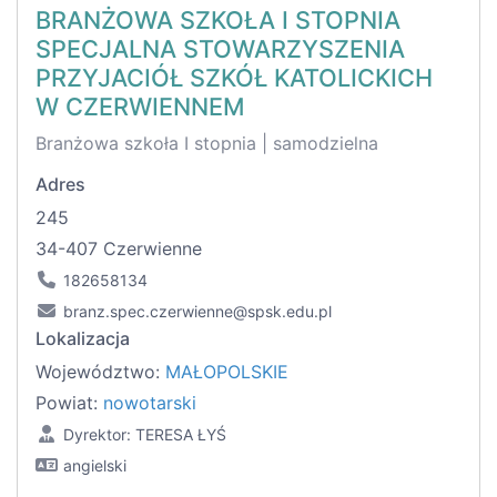
BRANŻOWA SZKOŁA I STOPNIA
SPECJALNA STOWARZYSZENIA
PRZYJACIÓŁ SZKÓŁ KATOLICKICH
W CZERWIENNEM
Branżowa szkoła I stopnia | samodzielna
Adres
245
34-407 Czerwienne
182658134
branz.spec.czerwienne@spsk.edu.pl
Lokalizacja
Województwo:
MAŁOPOLSKIE
Powiat:
nowotarski
Dyrektor: TERESA ŁYŚ
angielski