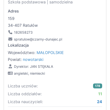
Szkoła podstawowa | samodzielna
Adres
159
34-407 Ratułów
182658273
spratulow@czarny-dunajec.pl
Lokalizacja
Województwo:
MAŁOPOLSKIE
Powiat:
nowotarski
Dyrektor: JAN STĘKAŁA
angielski, niemiecki
Liczba uczniów:
178
Liczba oddziałów:
11
Liczba nauczycieli:
24