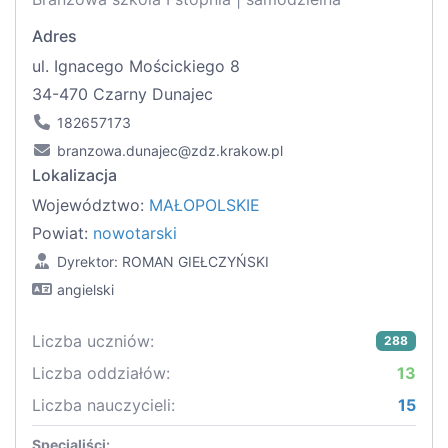
Adres
ul. Ignacego Mościckiego 8
34-470 Czarny Dunajec
182657173
branzowa.dunajec@zdz.krakow.pl
Lokalizacja
Województwo:
MAŁOPOLSKIE
Powiat:
nowotarski
Dyrektor: ROMAN GIEŁCZYŃSKI
angielski
Liczba uczniów:
288
Liczba oddziałów:
13
Liczba nauczycieli:
15
Specjaliści: