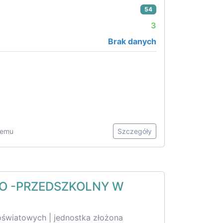
54
3
Brak danych
 temu
Szczegóły
O -PRZEDSZKOLNY W
oświatowych | jednostka złożona