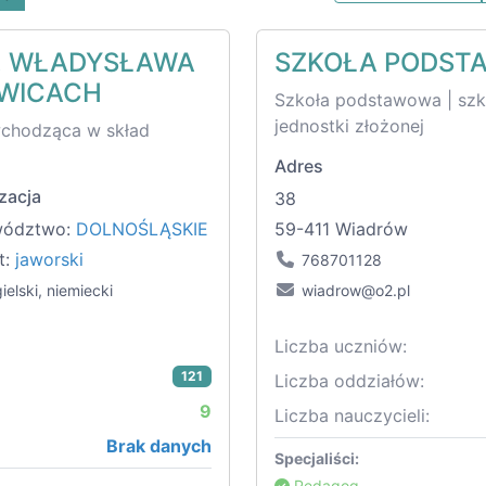
. WŁADYSŁAWA
SZKOŁA PODST
OWICACH
Szkoła podstawowa | sz
jednostki złożonej
wchodząca w skład
Adres
zacja
38
wództwo:
DOLNOŚLĄSKIE
59-411 Wiadrów
t:
jaworski
768701128
ielski, niemiecki
wiadrow@o2.pl
Liczba uczniów:
121
Liczba oddziałów:
9
Liczba nauczycieli:
Brak danych
Specjaliści:
Pedagog