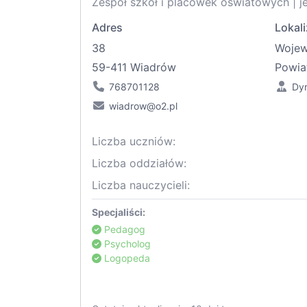
Zespół szkół i placówek oświatowych | j
Adres
Lokali
38
Woje
59-411 Wiadrów
Powia
768701128
Dyr
wiadrow@o2.pl
Liczba uczniów:
Liczba oddziałów:
Liczba nauczycieli:
Specjaliści:
Pedagog
Psycholog
Logopeda