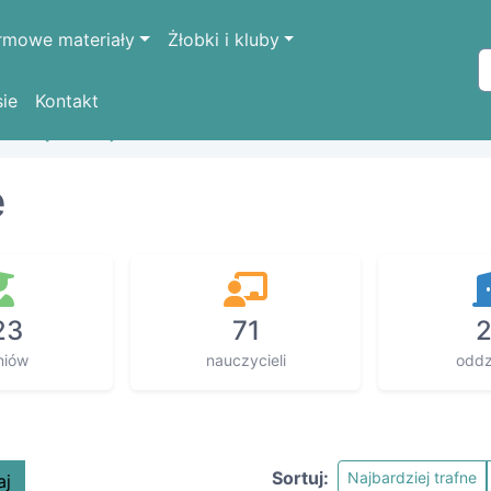
rmowe materiały
Żłobki i kluby
sie
Kontakt
OŚLĄSKIE
jaworski
Paszowice
e
23
71
niów
nauczycieli
oddz
Sortuj:
Najbardziej trafne
aj