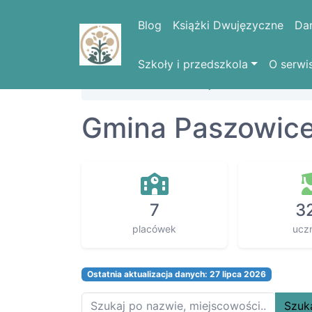
Blog
Książki Dwujęzyczne
Da
Szkoły i przedszkola
O serwi
Strona domowa
Województwa
DOLN
Gmina Paszowic
7
3
placówek
ucz
Ostatnia aktualizacja danych: 27 lipca 2026
Szuk