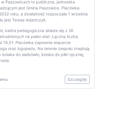
 w Paszowicach to publiczna, jednostka
wadzącym jest Gmina Paszowice. Placówka
2022 roku, a działalność rozpoczęła 1 września
łu jest Teresa Adamczyk.
i, kadra pedagogiczna składa się z 26
zatrudnionych na pełen etat. Łączna liczba
si 19,51. Placówka zapewnia wsparcie
oga oraz logopedy. Na terenie zespołu znajdują
k boiska do siatkówki, boiska do piłki ręcznej,
roste.
 temu
Szczegóły