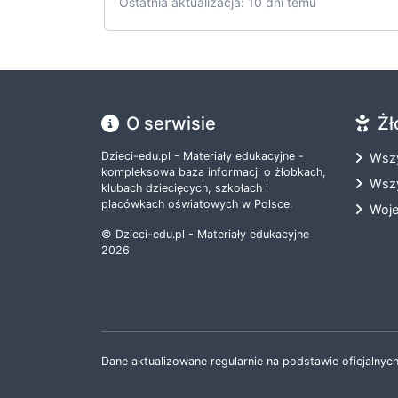
Ostatnia aktualizacja: 10 dni temu
O serwisie
Żł
Dzieci-edu.pl - Materiały edukacyjne -
Wszy
kompleksowa baza informacji o żłobkach,
Wszy
klubach dziecięcych, szkołach i
placówkach oświatowych w Polsce.
Woj
© Dzieci-edu.pl - Materiały edukacyjne
2026
Dane aktualizowane regularnie na podstawie oficjalnych