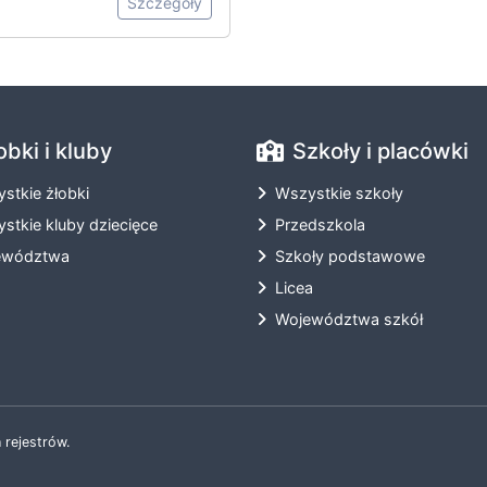
Szczegóły
obki i kluby
Szkoły i placówki
stkie żłobki
Wszystkie szkoły
stkie kluby dziecięce
Przedszkola
ewództwa
Szkoły podstawowe
Licea
Województwa szkół
 rejestrów.