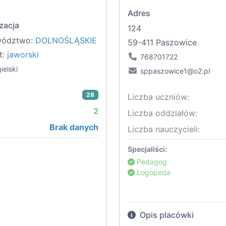
Adres
zacja
124
wództwo:
DOLNOŚLĄSKIE
59-411 Paszowice
t:
jaworski
768701722
ielski
sppaszowice1@o2.pl
28
Liczba uczniów:
2
Liczba oddziałów:
Brak danych
Liczba nauczycieli:
Specjaliści:
Pedagog
Logopeda
Opis placówki