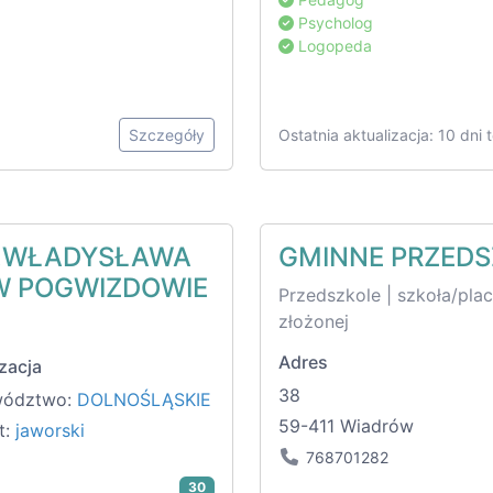
Psycholog
Logopeda
Szczegóły
Ostatnia aktualizacja: 10 dni
M.WŁADYSŁAWA
GMINNE PRZEDS
W POGWIZDOWIE
Przedszkole | szkoła/pl
złożonej
Adres
zacja
38
wództwo:
DOLNOŚLĄSKIE
59-411 Wiadrów
t:
jaworski
768701282
30