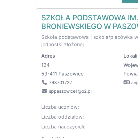
SZKOŁA PODSTAWOWA IM
BRONIEWSKIEGO W PASZ
Szkoła podstawowa | szkoła/placówka 
jednostki złożonej
Adres
Lokali
124
Woje
59-411 Paszowice
Powia
768701722
ang
sppaszowice1@o2.pl
Liczba uczniów:
Liczba oddziałów:
Liczba nauczycieli: