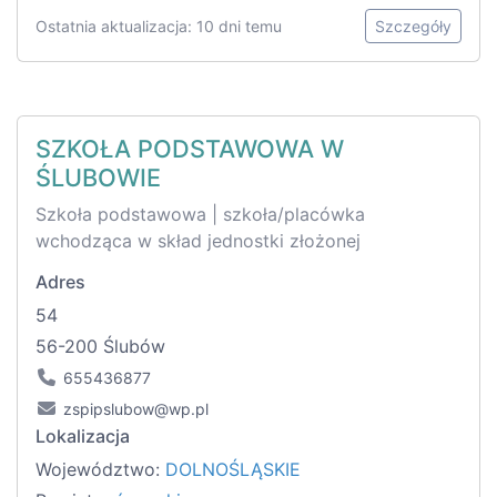
Ostatnia aktualizacja: 10 dni temu
Szczegóły
SZKOŁA PODSTAWOWA W
ŚLUBOWIE
Szkoła podstawowa | szkoła/placówka
wchodząca w skład jednostki złożonej
Adres
54
56-200 Ślubów
655436877
zspipslubow@wp.pl
Lokalizacja
Województwo:
DOLNOŚLĄSKIE