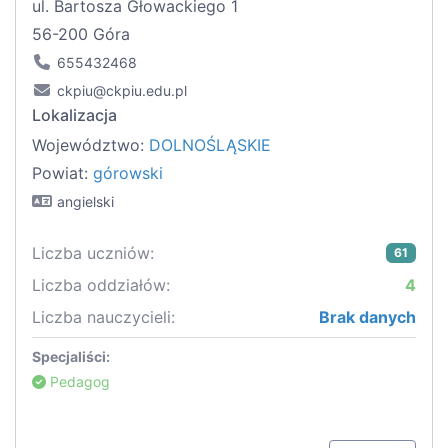
ul. Bartosza Głowackiego 1
56-200 Góra
655432468
ckpiu@ckpiu.edu.pl
Lokalizacja
Województwo:
DOLNOŚLĄSKIE
Powiat:
górowski
angielski
Liczba uczniów:
61
Liczba oddziałów:
4
Liczba nauczycieli:
Brak danych
Specjaliści:
Pedagog