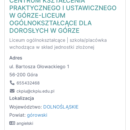
CENTRUM KSZTAŁCENIA
PRAKTYCZNEGO I USTAWICZNEGO
W GÓRZE-LICEUM
OGÓLNOKSZTAŁCĄCE DLA
DOROSŁYCH W GÓRZE
Liceum ogólnokształcące | szkoła/placówka
wchodząca w skład jednostki złożonej
Adres
ul. Bartosza Głowackiego 1
56-200 Góra
655432468
ckpiu@ckpiu.edu.pl
Lokalizacja
Województwo:
DOLNOŚLĄSKIE
Powiat:
górowski
angielski