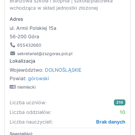
Branżowa szkoła I stopnia | szkoła/placówka
wchodząca w skład jednostki złożonej
Adres
ul. Armii Polskiej 15a
56-200 Góra
655432660
sekretariat@zszgoras.pol.pl
Lokalizacja
Województwo:
DOLNOŚLĄSKIE
Powiat:
górowski
niemiecki
Liczba uczniów:
210
Liczba oddziałów:
10
Liczba nauczycieli:
Brak danych
Specjaliści: