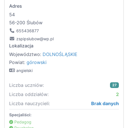
Adres
54
56-200 Ślubów
655436877
zspipslubow@wp.pl
Lokalizacja
Województwo:
DOLNOŚLĄSKIE
Powiat:
górowski
angielski
Liczba uczniów:
27
Liczba oddziałów:
2
Liczba nauczycieli:
Brak danych
Specjaliści:
Pedagog
Psycholog