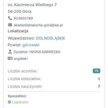
os. Kazimierza Wielkiego 7
56-200 Góra
603650789
akademiamalucha-gora@wp.pl
Lokalizacja
Województwo:
DOLNOŚLĄSKIE
Powiat:
górowski
Dyrektor: IWONA KARWECKA
angielski
Liczba uczniów:
73
Liczba oddziałów:
4
Liczba nauczycieli:
7
Specjaliści:
Logopeda