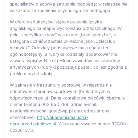
specjalistów placówka zatrudnia logopedę; w rejestrze nie
wskazano zatrudnienia psychologa ani pedagoga.
W ofercie edukacyjnej ujęto nauczanie języka
angielskiego na etapie wychowania przedszkolnego. W
polu „specyfika szkoły” wskazano „brak specyfiki”, a
kategoria uczniów została określona jako „Dzieci lub
młodzież”. Oddziały podstawowe mają charakter
ogólnodostępny, a rubryka „oddziały dodatkowe” nie
zawiera wpisów. Nie określono zawodów ani zawodów
artystycznych (rubryki pozostają puste), co jest zgodne z
profilem przedszkola.
W zakresie infrastruktury sportowej w rejestrze nie
odnotowano terenów sportowych (brak danych w
odpowiednim polu). Dane kontaktowe placówki obejmują
numer telefonu 603 650 789, adres e-mail:
akademiamalucha-gora@wp.pl
oraz adres strony
internetowej:
http://akademiamalucha-
gora.przedszkolowo.pl
. Wskazano również numer REGON:
022261373.