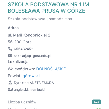
SZKOŁA PODSTAWOWA NR 1 IM.
BOLESŁAWA PRUSA W GÓRZE
Szkoła podstawowa | samodzielna
Adres
ul. Marii Konopnickiej 2
56-200 Góra
655432452
szkola@sp1gora.edu.pl
Lokalizacja
Województwo:
DOLNOŚLĄSKIE
Powiat:
górowski
Dyrektor: ANETA ZMUDA
angielski, niemiecki
Liczba uczniów:
574