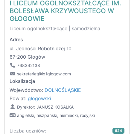
I LICEUM OGÓLNOKSZTAŁCĄCE IM.
BOLESŁAWA KRZYWOUSTEGO W
GŁOGOWIE
Liceum ogólnokształcące | samodzielna
Adres
ul. Jedności Robotniczej 10
67-200 Głogów
768342138
sekretariat@lo1glogow.com
Lokalizacja
Województwo:
DOLNOŚLĄSKIE
Powiat:
głogowski
Dyrektor: JANUSZ KOSAŁKA
angielski, hiszpański, niemiecki, rosyjski
Liczba uczniów:
624