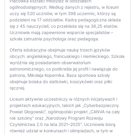
Placówka kształci młodzież w oddziałach
ogólnodostępnych. Według danych z rejestru, w liceum
uczy się 520 uczniów, w tym 398 uczennic, którzy są
podzieleni na 17 oddziałów. Kadra pedagogiczna składa
się z 45 nauczycieli, co przekłada się na 36,25 etatów.
Uczniowie mają zapewnione wsparcie specjalistów –
szkoła zatrudnia psychologa oraz pedagoga.
Oferta edukacyjna obejmuje naukę trzech języków
obcych: angielskiego, francuskiego i niemieckiego. Szkoła
wyróżnia się posiadaniem obserwatorium
astronomicznego, co podkreśla jej profil i nawiązuje do
patrona, Mikołaja Kopernika. Baza sportowa szkoły
obejmuje boiska do siatkówki, koszykówki oraz piłki
ręcznej.
Liceum aktywnie uczestniczy w różnych inicjatywach i
projektach edukacyjnych, takich jak „Cyberbezpieczny
Powiat Głogowski”, ogólnopolski projekt „CANVA na cały
rok szkolny” oraz „Narodowy Program Rozwoju
Czytelnictwa 2.0 na lata 2021–2025”. Uczniowie biorą
również udział w konkursach i olimpiadach, w tym w