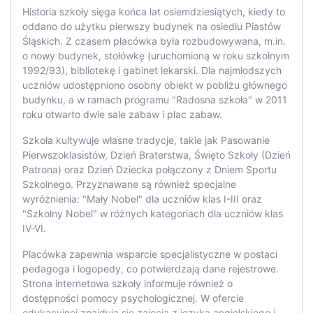
Historia szkoły sięga końca lat osiemdziesiątych, kiedy to
oddano do użytku pierwszy budynek na osiedlu Piastów
Śląskich. Z czasem placówka była rozbudowywana, m.in.
o nowy budynek, stołówkę (uruchomioną w roku szkolnym
1992/93), bibliotekę i gabinet lekarski. Dla najmłodszych
uczniów udostępniono osobny obiekt w pobliżu głównego
budynku, a w ramach programu "Radosna szkoła" w 2011
roku otwarto dwie sale zabaw i plac zabaw.
Szkoła kultywuje własne tradycje, takie jak Pasowanie
Pierwszoklasistów, Dzień Braterstwa, Święto Szkoły (Dzień
Patrona) oraz Dzień Dziecka połączony z Dniem Sportu
Szkolnego. Przyznawane są również specjalne
wyróżnienia: "Mały Nobel" dla uczniów klas I-III oraz
"Szkolny Nobel" w różnych kategoriach dla uczniów klas
IV-VI.
Placówka zapewnia wsparcie specjalistyczne w postaci
pedagoga i logopedy, co potwierdzają dane rejestrowe.
Strona internetowa szkoły informuje również o
dostępności pomocy psychologicznej. W ofercie
edukacyjnej znajdują się zajęcia z języka angielskiego i