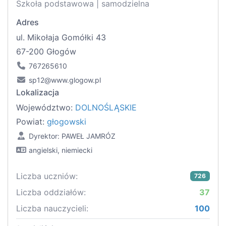
Szkoła podstawowa | samodzielna
Adres
ul. Mikołaja Gomółki 43
67-200 Głogów
767265610
sp12@www.glogow.pl
Lokalizacja
Województwo:
DOLNOŚLĄSKIE
Powiat:
głogowski
Dyrektor: PAWEŁ JAMRÓZ
angielski, niemiecki
Liczba uczniów:
726
Liczba oddziałów:
37
Liczba nauczycieli:
100