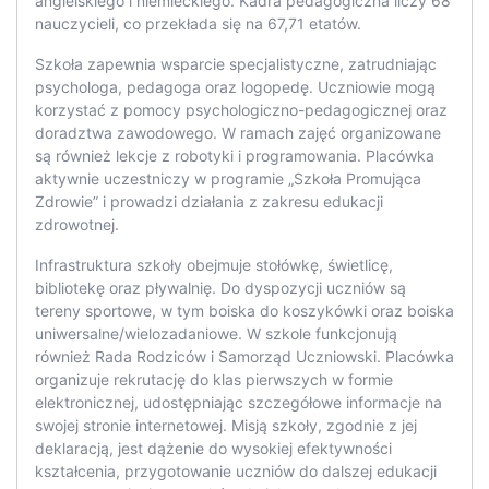
angielskiego i niemieckiego. Kadra pedagogiczna liczy 68
nauczycieli, co przekłada się na 67,71 etatów.
Szkoła zapewnia wsparcie specjalistyczne, zatrudniając
psychologa, pedagoga oraz logopedę. Uczniowie mogą
korzystać z pomocy psychologiczno-pedagogicznej oraz
doradztwa zawodowego. W ramach zajęć organizowane
są również lekcje z robotyki i programowania. Placówka
aktywnie uczestniczy w programie „Szkoła Promująca
Zdrowie” i prowadzi działania z zakresu edukacji
zdrowotnej.
Infrastruktura szkoły obejmuje stołówkę, świetlicę,
bibliotekę oraz pływalnię. Do dyspozycji uczniów są
tereny sportowe, w tym boiska do koszykówki oraz boiska
uniwersalne/wielozadaniowe. W szkole funkcjonują
również Rada Rodziców i Samorząd Uczniowski. Placówka
organizuje rekrutację do klas pierwszych w formie
elektronicznej, udostępniając szczegółowe informacje na
swojej stronie internetowej. Misją szkoły, zgodnie z jej
deklaracją, jest dążenie do wysokiej efektywności
kształcenia, przygotowanie uczniów do dalszej edukacji