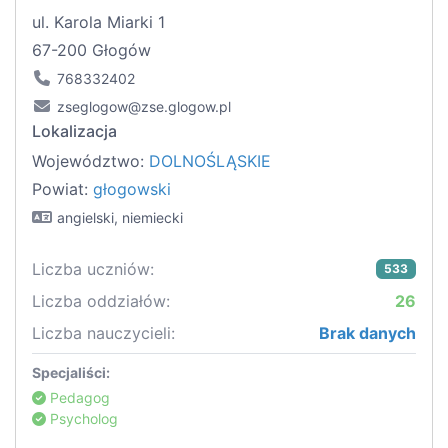
ul. Karola Miarki 1
67-200 Głogów
768332402
zseglogow@zse.glogow.pl
Lokalizacja
Województwo:
DOLNOŚLĄSKIE
Powiat:
głogowski
angielski, niemiecki
Liczba uczniów:
533
Liczba oddziałów:
26
Liczba nauczycieli:
Brak danych
Specjaliści:
Pedagog
Psycholog