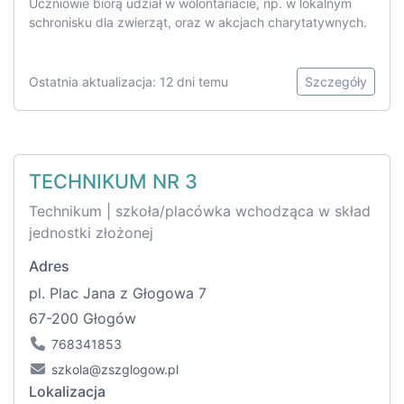
Uczniowie biorą udział w wolontariacie, np. w lokalnym
schronisku dla zwierząt, oraz w akcjach charytatywnych.
Ostatnia aktualizacja: 12 dni temu
Szczegóły
TECHNIKUM NR 3
Technikum | szkoła/placówka wchodząca w skład
jednostki złożonej
Adres
pl. Plac Jana z Głogowa 7
67-200 Głogów
768341853
szkola@zszglogow.pl
Lokalizacja