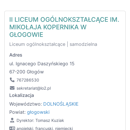
II LICEUM OGÓLNOKSZTAŁCĄCE IM.
MIKOŁAJA KOPERNIKA W
GŁOGOWIE
Liceum ogólnokształcące | samodzielna
Adres
ul. Ignacego Daszyńskiego 15
67-200 Głogów
767286530
sekretariat@lo2.pl
Lokalizacja
Województwo:
DOLNOŚLĄSKIE
Powiat:
głogowski
Dyrektor: Tomasz Kuziak
angielski, francuski, niemiecki