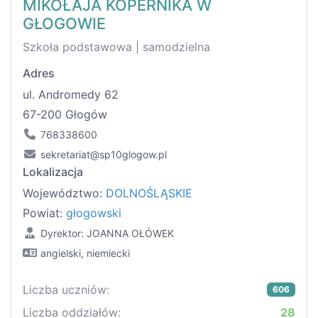
MIKOŁAJA KOPERNIKA W
GŁOGOWIE
Szkoła podstawowa | samodzielna
Adres
ul. Andromedy 62
67-200 Głogów
768338600
sekretariat@sp10glogow.pl
Lokalizacja
Województwo:
DOLNOŚLĄSKIE
Powiat:
głogowski
Dyrektor: JOANNA OŁÓWEK
angielski, niemiecki
Liczba uczniów:
606
Liczba oddziałów:
28