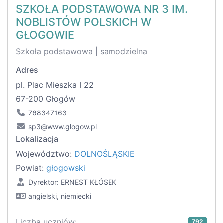
SZKOŁA PODSTAWOWA NR 3 IM.
NOBLISTÓW POLSKICH W
GŁOGOWIE
Szkoła podstawowa | samodzielna
Adres
pl. Plac Mieszka I 22
67-200 Głogów
768347163
sp3@www.glogow.pl
Lokalizacja
Województwo:
DOLNOŚLĄSKIE
Powiat:
głogowski
Dyrektor: ERNEST KŁÓSEK
angielski, niemiecki
Liczba uczniów:
792