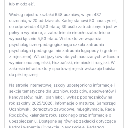
lub młodzież”.
Według rejestru kształci 648 uczniów, w tym 437
uczennic, w 20 oddziałach. Kadrę stanowi 50 nauczycieli,
co odpowiada 44,53 etatu; 39 osób zatrudnionych jest w
pełnym wymiarze, a zatrudnienie niepełnozatrudnione
wynosi łącznie 5,53 etatu. W strukturze wsparcia
psychologiczno‑pedagogicznego szkoła zatrudnia
psychologa i pedagoga; nie zatrudnia logopedy (zgodnie
z rejestrem). Wśród języków obcych nauczanych w liceum
wymieniono: angielski, hiszpański, niemiecki i rosyjski. W
zakresie infrastruktury sportowej rejestr wskazuje boiska
do piłki ręcznej.
Na stronie internetowej szkoły udostępniono informacje i
sekcje tematyczne dla uczniów, rodziców, absolwentów i
kandydatów, m.in.: plan lekcji, wykaz podręczników na
rok szkolny 2025/2026, informacje o maturze, Samorząd
Uczniowski, doradztwo zawodowe, mLegitymacja, Rada
Rodziców, kalendarz roku szkolnego oraz informacje o
ubezpieczeniu. Dostępne są również zakładki dotyczące
kadry i wsparcia (Dyrekcja, Nauczyciele, Pedagog