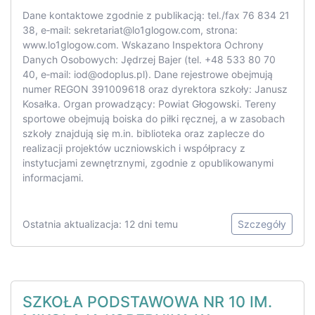
Dane kontaktowe zgodnie z publikacją: tel./fax 76 834 21
38, e‑mail:
sekretariat@lo1glogow.com
, strona:
www.lo1glogow.com. Wskazano Inspektora Ochrony
Danych Osobowych: Jędrzej Bajer (tel. +48 533 80 70
40, e‑mail:
iod@odoplus.pl
). Dane rejestrowe obejmują
numer REGON 391009618 oraz dyrektora szkoły: Janusz
Kosałka. Organ prowadzący: Powiat Głogowski. Tereny
sportowe obejmują boiska do piłki ręcznej, a w zasobach
szkoły znajdują się m.in. biblioteka oraz zaplecze do
realizacji projektów uczniowskich i współpracy z
instytucjami zewnętrznymi, zgodnie z opublikowanymi
informacjami.
Ostatnia aktualizacja: 12 dni temu
Szczegóły
SZKOŁA PODSTAWOWA NR 10 IM.