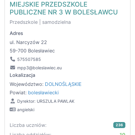
MIEJSKIE PRZEDSZKOLE
PUBLICZNE NR 3 W BOLESŁAWCU
Przedszkole | samodzielna
Adres
ul. Narcyzów 22
59-700 Bolesławiec
575507585
mpp3@boleslawiec.eu
Lokalizacja
Województwo:
DOLNOŚLĄSKIE
Powiat:
bolesławiecki
Dyrektor: URSZULA PAWLAK
angielski
Liczba uczniów:
236
Liczba oddziałów:
10