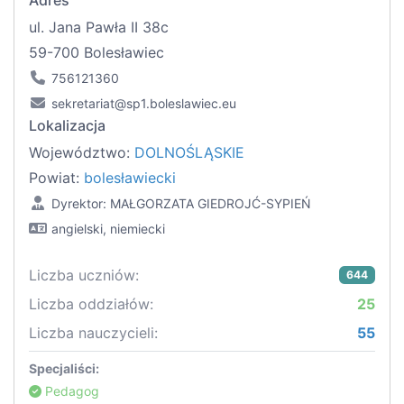
Adres
ul. Jana Pawła II 38c
59-700 Bolesławiec
756121360
sekretariat@sp1.boleslawiec.eu
Lokalizacja
Województwo:
DOLNOŚLĄSKIE
Powiat:
bolesławiecki
Dyrektor: MAŁGORZATA GIEDROJĆ-SYPIEŃ
angielski, niemiecki
Liczba uczniów:
644
Liczba oddziałów:
25
Liczba nauczycieli:
55
Specjaliści:
Pedagog