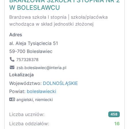
BRANŻOWA SZKOŁA I STOPNIA NR 2
W BOLESŁAWCU
Branżowa szkoła I stopnia | szkoła/placówka
wchodząca w skład jednostki złożonej
Adres
al. Aleja Tysiąclecia 51
59-700 Bolesławiec
757328378
zsb.boleslawiec@interia.pl
Lokalizacja
Województwo:
DOLNOŚLĄSKIE
Powiat:
bolesławiecki
angielski, niemiecki
Liczba uczniów:
458
Liczba oddziałów:
16