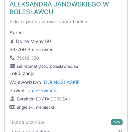
ALEKSANDRA JANOWSKIEGO W
BOLESŁAWCU
Szkoła podstawowa | samodzielna
Adres
ul. Dolne Młyny 60
59-700 Bolesławiec
756121350
sekretariat@sp5.boleslawiec.eu
Lokalizacja
Województwo:
DOLNOŚLĄSKIE
Powiat:
bolesławiecki
Dyrektor: EDYTA GÓRCZAK
angielski, niemiecki
Liczba uczniów:
475
Liczba oddziałów:
21