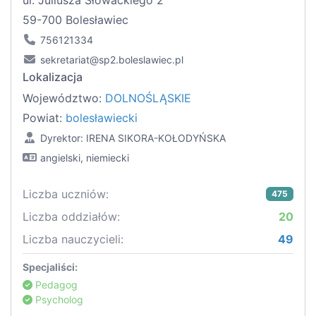
ul. Juliusza Słowackiego 2
59-700 Bolesławiec
756121334
sekretariat@sp2.boleslawiec.pl
Lokalizacja
Województwo:
DOLNOŚLĄSKIE
Powiat:
bolesławiecki
Dyrektor: IRENA SIKORA-KOŁODYŃSKA
angielski, niemiecki
Liczba uczniów:
475
Liczba oddziałów:
20
Liczba nauczycieli:
49
Specjaliści:
Pedagog
Psycholog