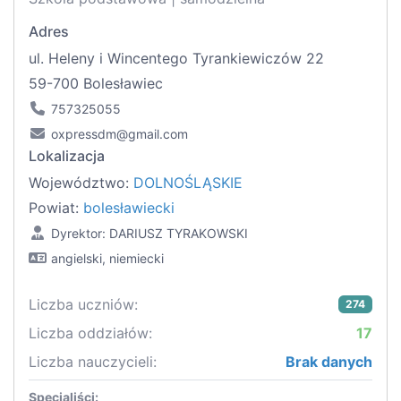
Adres
ul. Heleny i Wincentego Tyrankiewiczów 22
59-700 Bolesławiec
757325055
oxpressdm@gmail.com
Lokalizacja
Województwo:
DOLNOŚLĄSKIE
Powiat:
bolesławiecki
Dyrektor: DARIUSZ TYRAKOWSKI
angielski, niemiecki
Liczba uczniów:
274
Liczba oddziałów:
17
Liczba nauczycieli:
Brak danych
Specjaliści: