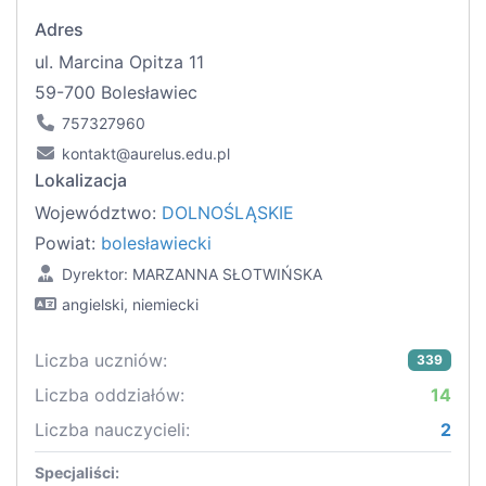
Adres
ul. Marcina Opitza 11
59-700 Bolesławiec
757327960
kontakt@aurelus.edu.pl
Lokalizacja
Województwo:
DOLNOŚLĄSKIE
Powiat:
bolesławiecki
Dyrektor: MARZANNA SŁOTWIŃSKA
angielski, niemiecki
Liczba uczniów:
339
Liczba oddziałów:
14
Liczba nauczycieli:
2
Specjaliści: