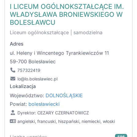
I LICEUM OGÓLNOKSZTAŁCĄCE IM.
WŁADYSŁAWA BRONIEWSKIEGO W
BOLESŁAWCU
Liceum ogólnokształcące | samodzielna
Adres
ul. Heleny i Wincentego Tyrankiewiczów 11
59-700 Bolesławiec
757322419
lo@lo.boleslawiec.pl
Lokalizacja
Województwo:
DOLNOŚLĄSKIE
Powiat:
bolesławiecki
Dyrektor: CEZARY CZERNATOWICZ
angielski, francuski, hiszpański, niemiecki, włoski
596