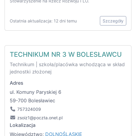
Stowarzyszenie na Rzecz Rozwoju I LO.
Ostatnia aktualizacja: 12 dni temu
Szczegóły
TECHNIKUM NR 3 W BOLESŁAWCU
Technikum | szkoła/placówka wchodząca w skład
jednostki złożonej
Adres
ul. Komuny Paryskiej 6
59-700 Bolesławiec
757324009
zsoiz1@poczta.onet.pl
Lokalizacja
Województwo:
DOLNOŚLĄSKIE