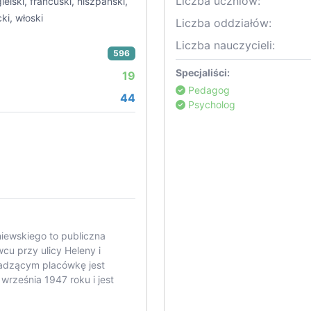
Liczba uczniów:
ielski, francuski, hiszpański,
ki, włoski
Liczba oddziałów:
Liczba nauczycieli:
596
Specjaliści:
19
Pedagog
44
Psycholog
iewskiego to publiczna
u przy ulicy Heleny i
adzącym placówkę jest
 września 1947 roku i jest