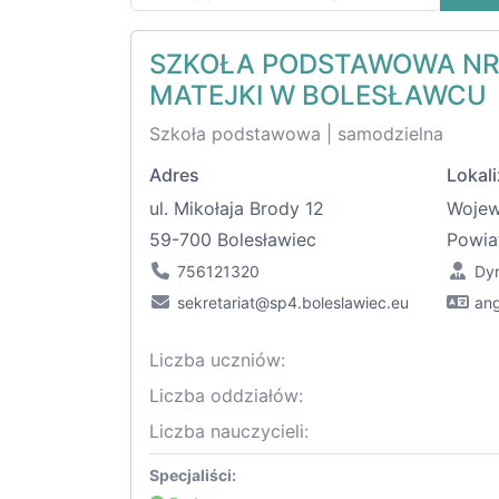
SZKOŁA PODSTAWOWA NR 
MATEJKI W BOLESŁAWCU
Szkoła podstawowa | samodzielna
Adres
Lokali
ul. Mikołaja Brody 12
Woje
59-700 Bolesławiec
Powia
756121320
Dyr
sekretariat@sp4.boleslawiec.eu
ang
Liczba uczniów:
Liczba oddziałów:
Liczba nauczycieli:
Specjaliści: