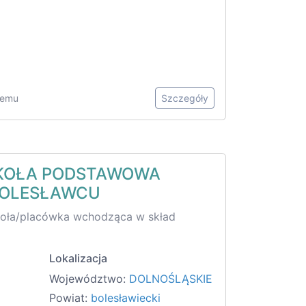
 temu
Szczegóły
KOŁA PODSTAWOWA
BOLESŁAWCU
koła/placówka wchodząca w skład
Lokalizacja
Województwo:
DOLNOŚLĄSKIE
Powiat:
bolesławiecki