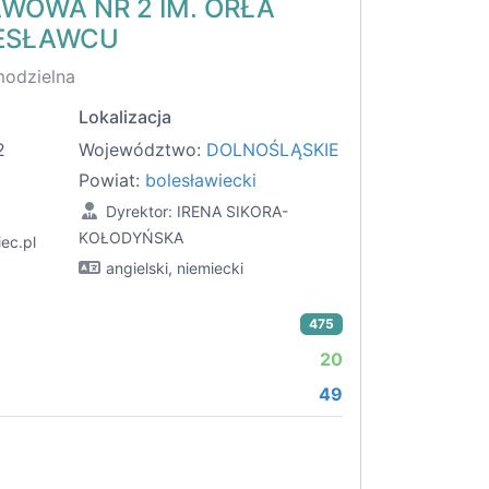
WOWA NR 2 IM. ORŁA
LESŁAWCU
modzielna
Lokalizacja
2
Województwo:
DOLNOŚLĄSKIE
Powiat:
bolesławiecki
Dyrektor: IRENA SIKORA-
KOŁODYŃSKA
ec.pl
angielski, niemiecki
475
20
49