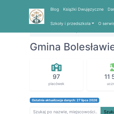
Blog
Książki Dwujęzyczne
Da
Szkoły i przedszkola
O serwi
Strona domowa
Województwa
DOLN
Gmina Bolesławi
97
11 
placówek
ucz
Ostatnia aktualizacja danych: 27 lipca 2026
Szuk