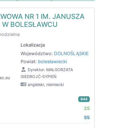
WOWA NR 1 IM. JANUSZA
O W BOLESŁAWCU
modzielna
Lokalizacja
Województwo:
DOLNOŚLĄSKIE
Powiat:
bolesławiecki
Dyrektor: MAŁGORZATA
GIEDROJĆ-SYPIEŃ
iec.eu
angielski, niemiecki
644
25
55