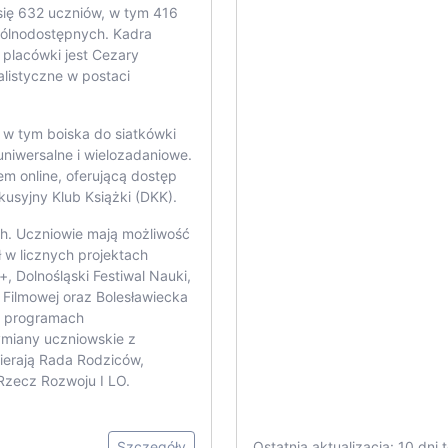
się 632 uczniów, w tym 416
gólnodostępnych. Kadra
 placówki jest Cezary
listyczne w postaci
, w tym boiska do siatkówki
uniwersalne i wielozadaniowe.
em online, oferującą dostęp
usyjny Klub Książki (DKK).
h. Uczniowie mają możliwość
 w licznych projektach
+, Dolnośląski Festiwal Nauki,
Filmowej oraz Bolesławiecka
w programach
ymiany uczniowskie z
ierają Rada Rodziców,
Rzecz Rozwoju I LO.
Szczegóły
Ostatnia aktualizacja: 10 dni