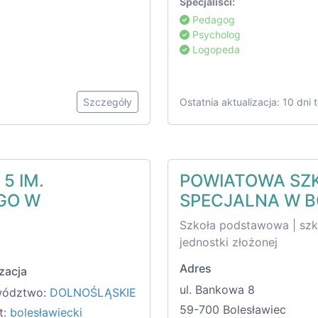
Specjaliści:
Pedagog
Psycholog
Logopeda
Szczegóły
Ostatnia aktualizacja: 10 dni
5 IM.
POWIATOWA SZ
GO W
SPECJALNA W 
Szkoła podstawowa | sz
jednostki złożonej
Adres
zacja
ul. Bankowa 8
wództwo:
DOLNOŚLĄSKIE
59-700 Bolesławiec
t:
bolesławiecki