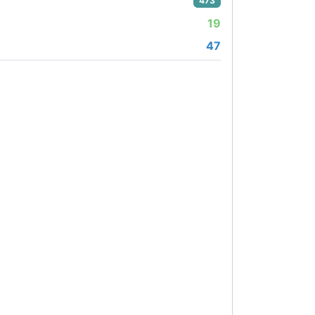
473
19
47