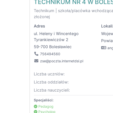
TECHNIKUM NR 4 W BOL
Technikum | szkoła/placówka wchodząca 
złożonej
Adres
Lokali
ul. Heleny i Wincentego
Woje
Tyrankiewiczów 2
Powia
59-700 Bolesławiec
ang
756494560
zse@poczta.internetdsl.pl
Liczba uczniów:
Liczba oddziałów:
Liczba nauczycieli:
Specjaliści:
Pedagog
Psycholog