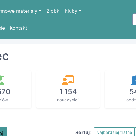
rmowe materiały
Żłobki i kluby
sie
Kontakt
OŚLĄSKIE
bolesławiecki
Bolesławiec
ec
570
1 154
5
niów
nauczycieli
oddz
Sortuj:
Najbardziej trafne
aj