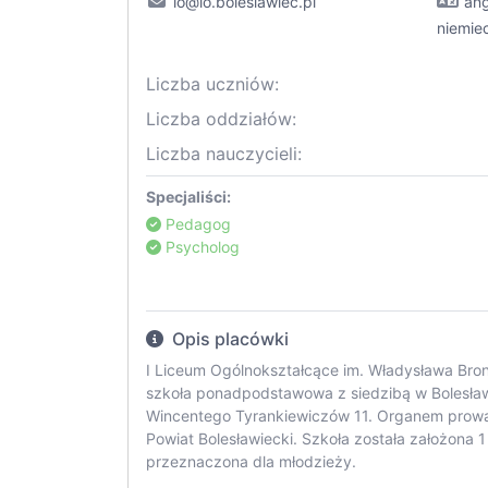
lo@lo.boleslawiec.pl
ang
niemiec
Liczba uczniów:
Liczba oddziałów:
Liczba nauczycieli:
Specjaliści:
Pedagog
Psycholog
Opis placówki
I Liceum Ogólnokształcące im. Władysława Bron
szkoła ponadpodstawowa z siedzibą w Bolesławc
Wincentego Tyrankiewiczów 11. Organem prow
Powiat Bolesławiecki. Szkoła została założona 1
przeznaczona dla młodzieży.