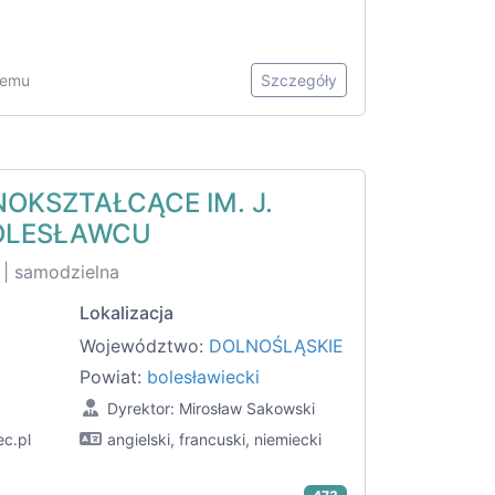
 temu
Szczegóły
NOKSZTAŁCĄCE IM. J.
OLESŁAWCU
 | samodzielna
Lokalizacja
Województwo:
DOLNOŚLĄSKIE
Powiat:
bolesławiecki
Dyrektor: Mirosław Sakowski
ec.pl
angielski, francuski, niemiecki