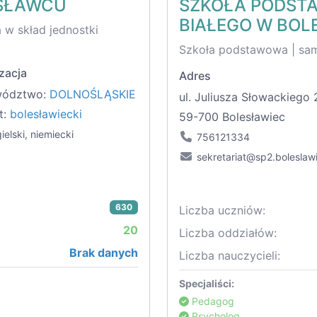
ESŁAWCU
SZKOŁA PODSTA
BIAŁEGO W BO
w skład jednostki
Szkoła podstawowa | sa
zacja
Adres
wództwo:
DOLNOŚLĄSKIE
ul. Juliusza Słowackiego 
t:
bolesławiecki
59-700 Bolesławiec
ielski, niemiecki
756121334
sekretariat@sp2.boleslawi
630
Liczba uczniów:
20
Liczba oddziałów:
Brak danych
Liczba nauczycieli:
Specjaliści:
Pedagog
Psycholog