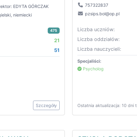
757322837
rektor: EDYTA GÓRCZAK
pzsips.bol@op.pl
ielski, niemiecki
Liczba uczniów:
475
Liczba oddziałów:
21
Liczba nauczycieli:
51
Specjaliści:
Psycholog
Szczegóły
Ostatnia aktualizacja: 10 dni