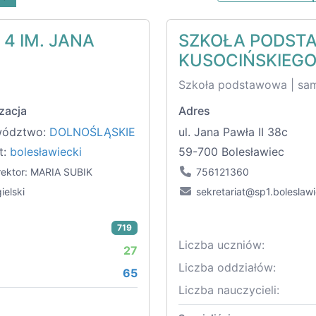
4 IM. JANA
SZKOŁA PODSTA
KUSOCIŃSKIEG
Szkoła podstawowa | sa
zacja
Adres
wództwo:
DOLNOŚLĄSKIE
ul. Jana Pawła II 38c
t:
bolesławiecki
59-700 Bolesławiec
ektor: MARIA SUBIK
756121360
ielski
sekretariat@sp1.boleslaw
719
Liczba uczniów:
27
Liczba oddziałów:
65
Liczba nauczycieli: