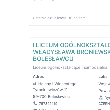
Ostatnia aktualizacja: 10 dni temu
I LICEUM OGÓLNOKSZTAŁC
WŁADYSŁAWA BRONIEWSK
BOLESŁAWCU
Liceum ogólnokształcące | samodzielna
Adres
Lokali
ul. Heleny i Wincentego
Woje
Tyrankiewiczów 11
Powia
59-700 Bolesławiec
Dyr
757322419
CZERN