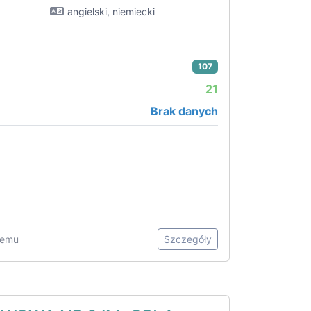
angielski, niemiecki
107
21
Brak danych
 temu
Szczegóły