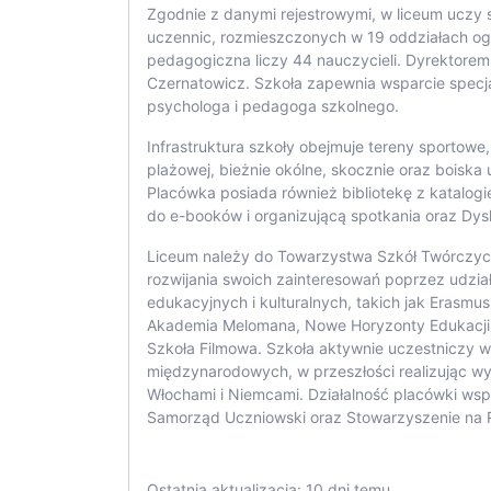
Zgodnie z danymi rejestrowymi, w liceum uczy 
uczennic, rozmieszczonych w 19 oddziałach o
pedagogiczna liczy 44 nauczycieli. Dyrektorem
Czernatowicz. Szkoła zapewnia wsparcie specja
psychologa i pedagoga szkolnego.
Infrastruktura szkoły obejmuje tereny sportowe
plażowej, bieżnie okólne, skocznie oraz boiska 
Placówka posiada również bibliotekę z katalogi
do e-booków i organizującą spotkania oraz Dysk
Liceum należy do Towarzystwa Szkół Twórczyc
rozwijania swoich zainteresowań poprzez udział
edukacyjnych i kulturalnych, takich jak Erasmus
Akademia Melomana, Nowe Horyzonty Edukacji 
Szkoła Filmowa. Szkoła aktywnie uczestniczy 
międzynarodowych, w przeszłości realizując w
Włochami i Niemcami. Działalność placówki wsp
Samorząd Uczniowski oraz Stowarzyszenie na 
Ostatnia aktualizacja: 10 dni temu