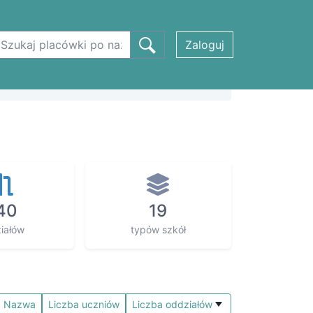
Zaloguj
40
19
iałów
typów szkół
Nazwa
Liczba uczniów
Liczba oddziałów