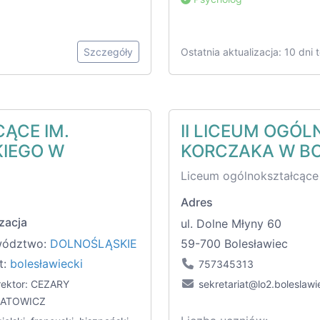
Szczegóły
Ostatnia aktualizacja: 10 dni
ĄCE IM.
II LICEUM OGÓL
IEGO W
KORCZAKA W B
Liceum ogólnokształcące
Adres
zacja
ul. Dolne Młyny 60
wództwo:
DOLNOŚLĄSKIE
59-700 Bolesławiec
t:
bolesławiecki
757345313
ektor: CEZARY
sekretariat@lo2.boleslawi
ATOWICZ