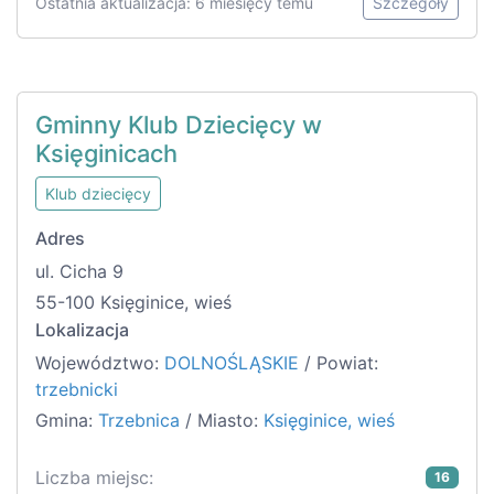
Ostatnia aktualizacja: 6 miesięcy temu
Szczegóły
Gminny Klub Dziecięcy w
Księginicach
Klub dziecięcy
Adres
ul. Cicha 9
55-100 Księginice, wieś
Lokalizacja
Województwo:
DOLNOŚLĄSKIE
/ Powiat:
trzebnicki
Gmina:
Trzebnica
/ Miasto:
Księginice, wieś
Liczba miejsc:
16